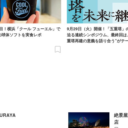
目！横浜「クール フューエル」で
9月29日（火）開催！「五重塔」
の球体ソフトを実食レポ
迫る連続シンポジウム、最終回は
重塔再建の意義を語り合う”がテ
URAYA
絶景屋
店