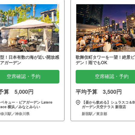
型！日本有数の海が近い開放感
歌舞伎町タワーを一望！絶景ビ
アガーデン
デン！雨でもOK
空席確認・予約
空席確認・予約
算 5,000円
平均予算 3,500円
ベキュー・ビアガーデン Latere
【昼から飲める】シュラスコ＆B
rrace 横浜／みなとみらい
ガーデン天空テラス 新宿店
神奈川駅／神奈川県
新宿駅／東京都