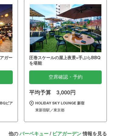
アガー
圧巻スケールの屋上夜景×手ぶらBBQ
を堪能
空席確認・予約
平均予算 3,000円
BQビア
HOLIDAY SKY LOUNGE 新宿
東新宿駅／東京都
他の
バーベキュー
/
ビアガーデン
情報を見る