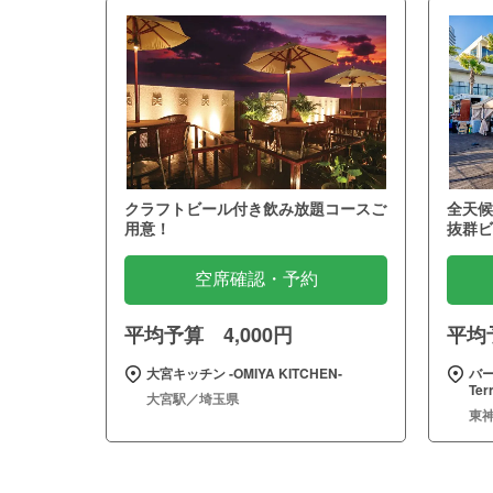
クラフトビール付き飲み放題コースご
全天候
用意！
抜群ビ
空席確認・予約
平均予算 4,000円
平均予
大宮キッチン ‐OMIYA KITCHEN‐
バー
Te
大宮駅／埼玉県
東