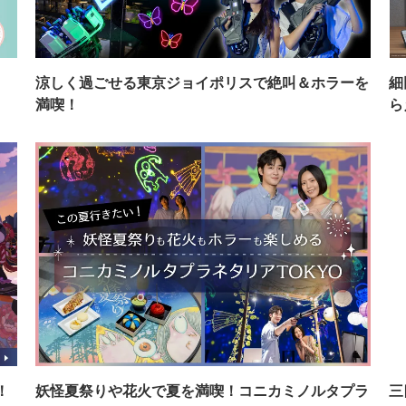
イ
涼しく過ごせる東京ジョイポリスで絶叫＆ホラーを
細
満喫！
ら
！
妖怪夏祭りや花火で夏を満喫！コニカミノルタプラ
三