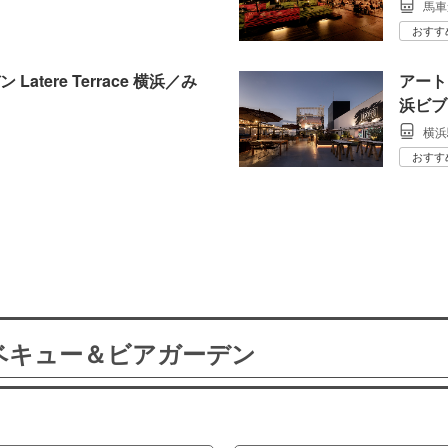
馬車
おすす
tere Terrace 横浜／み
アート
浜ビブ
横浜
おすす
ーベキュー＆ビアガーデン