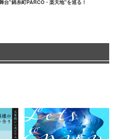
舞台"錦糸町PARCO・楽天地"を巡る！