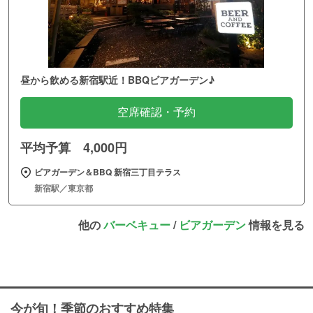
昼から飲める新宿駅近！BBQビアガーデン♪
空席確認・予約
平均予算 4,000円
ビアガーデン＆BBQ 新宿三丁目テラス
新宿駅／東京都
他の
バーベキュー
/
ビアガーデン
情報を見る
今が旬！季節のおすすめ特集