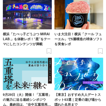
横浜「たべっ子どうぶつ MIRAI
いま大注目！横浜「クール フュ
LAB.」を体験レポ！“星”をテー
ーエル」で5層構造の球体ソフト
マにしたコンテンツが満載
を実食レポ
9月29日（火）開催！「五重塔」
【東京】おすすめ大人デートス
の魅力に迫る連続シンポジウ
ポット63選｜定番の遊び場から
ム、最終回は、“谷中五重塔再建
隠れた名所まで