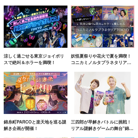
涼しく過ごせる東京ジョイポリ
妖怪夏祭りや花火で夏を満喫！
スで絶叫＆ホラーを満喫！
コニカミノルタプラネタリア
TOKYO
錦糸町PARCOと楽天地を巡る謎
三四郎が早解きバトルに挑戦！
解き企画が開催！
リアル謎解きゲームの舞台"錦糸
町PARCO・楽天地"を巡る！