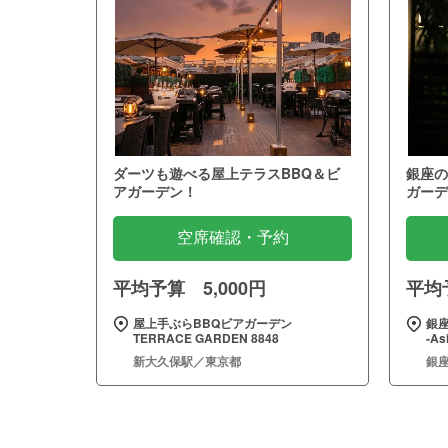
ダーツも遊べる屋上テラスBBQ＆ビ
銀座の
アガーデン！
ガーデ
空席確認・予約
平均予算 5,000円
平均予
屋上手ぶらBBQビアガーデン
銀座
TERRACE GARDEN 8848
‐As
新大久保駅／東京都
銀