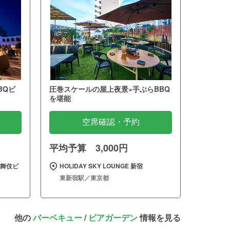
BQビ
圧巻スケールの屋上夜景×手ぶらBBQ
を堪能
空席確認・予約
平均予算 3,000円
歌舞伎ビ
HOLIDAY SKY LOUNGE 新宿
東新宿駅／東京都
他の
バーベキュー
/
ビアガーデン
情報を見る