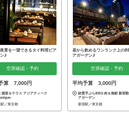
夜景を一望できるタイ料理ビア
昼から飲めるワンランク上のB
ン♪
アガーデン♪
空席確認・予約
空席確認・予約
算 7,000円
平均予算 3,000円
 個室＆テラス アジアティーク
絶景手ぶらBBQ 肉＆海鮮 新宿
iatique‐
アガーデン
座駅／東京都
新宿駅／東京都