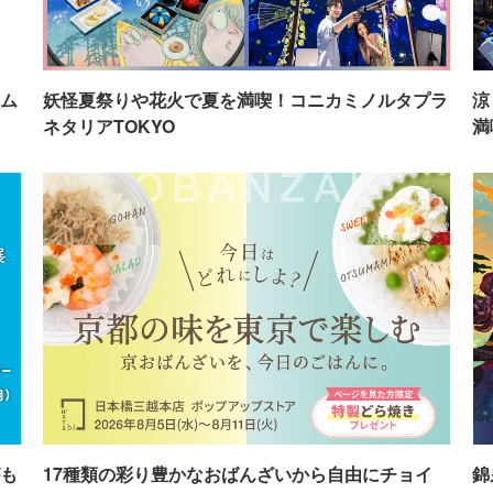
ム
妖怪夏祭りや花火で夏を満喫！コニカミノルタプラ
涼
ネタリアTOKYO
満
も
17種類の彩り豊かなおばんざいから自由にチョイ
錦