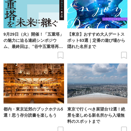
9月29日（火）開催！「五重塔」
【東京】おすすめ大人デートス
の魅力に迫る連続シンポジウ
ポット63選｜定番の遊び場から
ム、最終回は、“谷中五重塔再建
隠れた名所まで
の意義を語り合う”がテーマ
都内・東京近郊のブックホテル5
東京で行くべき展望台12選！絶
選！思う存分読書を楽しもう
景を楽しめる新名所から入場無
料のスポットまで