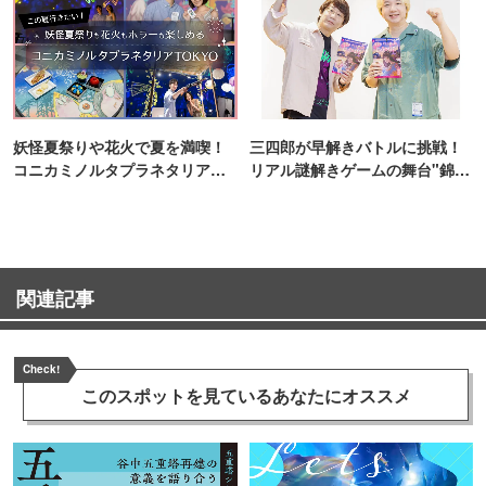
妖怪夏祭りや花火で夏を満喫！
三四郎が早解きバトルに挑戦！
コニカミノルタプラネタリア
リアル謎解きゲームの舞台"錦糸
TOKYO
町PARCO・楽天地"を巡る！
関連記事
Check!
このスポットを見ている
あなたにオススメ