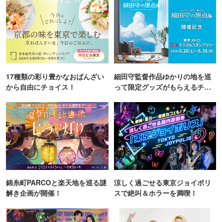
17種類の彩り豊かなおばんざい
細田守監督作品ゆかりの地を巡
から自由にチョイス！
って限定グッズがもらえるチャ
ンス！
錦糸町PARCOと楽天地を巡る謎
涼しく過ごせる東京ジョイポリ
解き企画が開催！
スで絶叫＆ホラーを満喫！