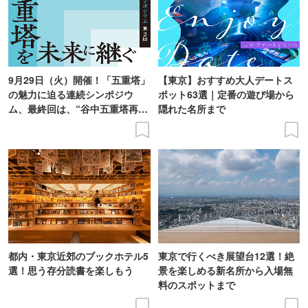
9月29日（火）開催！「五重塔」
【東京】おすすめ大人デートス
の魅力に迫る連続シンポジウ
ポット63選｜定番の遊び場から
ム、最終回は、“谷中五重塔再建
隠れた名所まで
の意義を語り合う”がテーマ
都内・東京近郊のブックホテル5
東京で行くべき展望台12選！絶
選！思う存分読書を楽しもう
景を楽しめる新名所から入場無
料のスポットまで