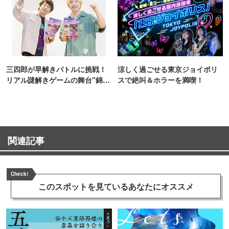
三四郎が早解きバトルに挑戦！
涼しく過ごせる東京ジョイポリ
リアル謎解きゲームの舞台"錦糸
スで絶叫＆ホラーを満喫！
町PARCO・楽天地"を巡る！
関連記事
Check!
このスポットを見ている
あなたにオススメ