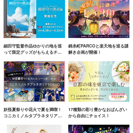
細田守監督作品ゆかりの地を巡
錦糸町PARCOと楽天地を巡る謎
って限定グッズがもらえるチャ
解き企画が開催！
ンス！
妖怪夏祭りや花火で夏を満喫！
17種類の彩り豊かなおばんざい
コニカミノルタプラネタリア
から自由にチョイス！
TOKYO