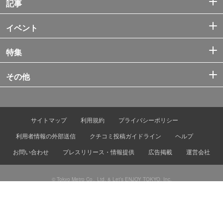
記事
イベント
特集
その他
サイトマップ
利用規約
プライバシーポリシー
利用者情報の外部送信
クチコミ投稿ガイドライン
ヘルプ
お問い合わせ
プレスリリース・情報提供
広告掲載
運営会社
© Tokyo Metro Co., Ltd. & Let’s ENJOY TOKYO, Inc.