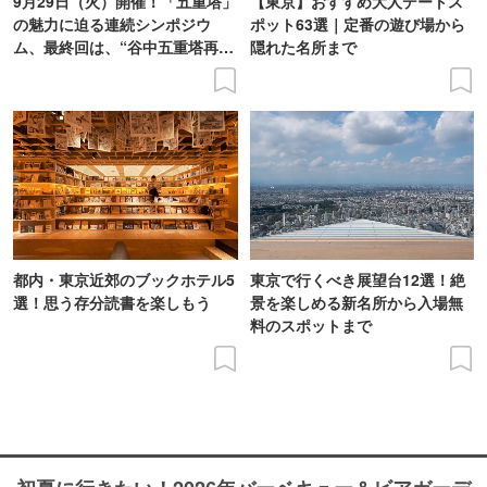
9月29日（火）開催！「五重塔」
【東京】おすすめ大人デートス
の魅力に迫る連続シンポジウ
ポット63選｜定番の遊び場から
ム、最終回は、“谷中五重塔再建
隠れた名所まで
の意義を語り合う”がテーマ
都内・東京近郊のブックホテル5
東京で行くべき展望台12選！絶
選！思う存分読書を楽しもう
景を楽しめる新名所から入場無
料のスポットまで