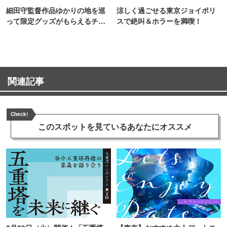
細田守監督作品ゆかりの地を巡
涼しく過ごせる東京ジョイポリ
って限定グッズがもらえるチャ
スで絶叫＆ホラーを満喫！
ンス！
関連記事
Check!
このスポットを見ている
あなたにオススメ