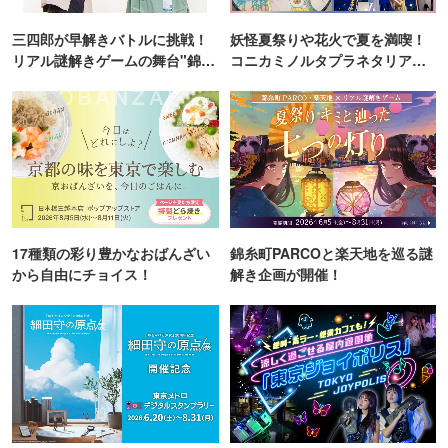
三四郎が早解きバトルに挑戦！
妖怪夏祭りや花火で夏を満喫！
リアル謎解きゲームの舞台"錦糸
コニカミノルタプラネタリア
町PARCO・楽天地"を巡る！
TOKYO
17種類の彩り豊かなおばんざい
錦糸町PARCOと楽天地を巡る謎
から自由にチョイス！
解き企画が開催！