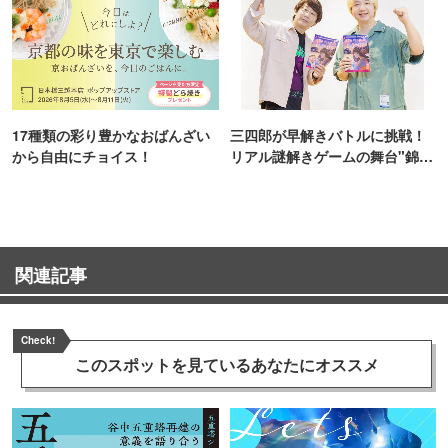
17種類の彩り豊かなおばんざい
三四郎が早解きバトルに挑戦！
から自由にチョイス！
リアル謎解きゲームの舞台"錦糸
町PARCO・楽天地"を巡る！
関連記事
Check!
このスポットを見ている
あなたにオススメ