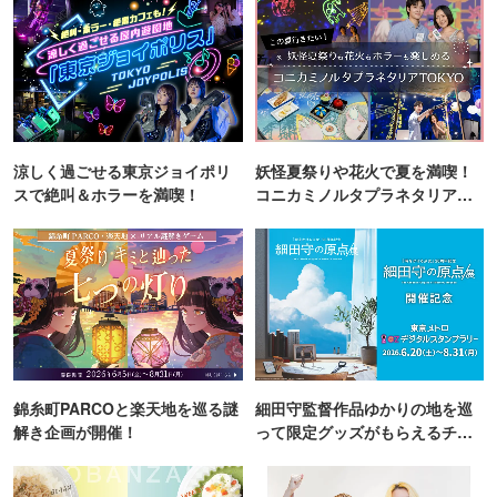
涼しく過ごせる東京ジョイポリ
妖怪夏祭りや花火で夏を満喫！
スで絶叫＆ホラーを満喫！
コニカミノルタプラネタリア
TOKYO
錦糸町PARCOと楽天地を巡る謎
細田守監督作品ゆかりの地を巡
解き企画が開催！
って限定グッズがもらえるチャ
ンス！