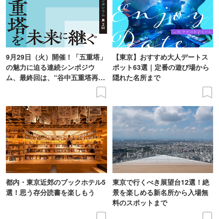
9月29日（火）開催！「五重塔」
【東京】おすすめ大人デートス
の魅力に迫る連続シンポジウ
ポット63選｜定番の遊び場から
ム、最終回は、“谷中五重塔再建
隠れた名所まで
の意義を語り合う”がテーマ
都内・東京近郊のブックホテル5
東京で行くべき展望台12選！絶
選！思う存分読書を楽しもう
景を楽しめる新名所から入場無
料のスポットまで