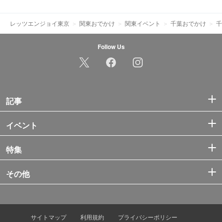
レッツエンジョイ東京
関東おでかけ
関東イベント
千葉おでかけ
千
Follow Us
記事
イベント
特集
その他
サイトマップ
利用規約
プライバシーポリシー