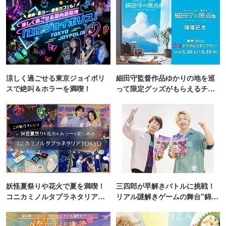
涼しく過ごせる東京ジョイポリ
細田守監督作品ゆかりの地を巡
スで絶叫＆ホラーを満喫！
って限定グッズがもらえるチャ
ンス！
妖怪夏祭りや花火で夏を満喫！
三四郎が早解きバトルに挑戦！
コニカミノルタプラネタリア
リアル謎解きゲームの舞台"錦糸
TOKYO
町PARCO・楽天地"を巡る！