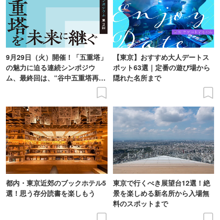
9月29日（火）開催！「五重塔」
【東京】おすすめ大人デートス
の魅力に迫る連続シンポジウ
ポット63選｜定番の遊び場から
ム、最終回は、“谷中五重塔再建
隠れた名所まで
の意義を語り合う”がテーマ
都内・東京近郊のブックホテル5
東京で行くべき展望台12選！絶
選！思う存分読書を楽しもう
景を楽しめる新名所から入場無
料のスポットまで