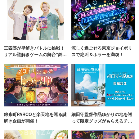
三四郎が早解きバトルに挑戦！
涼しく過ごせる東京ジョイポリ
リアル謎解きゲームの舞台"錦糸
スで絶叫＆ホラーを満喫！
町PARCO・楽天地"を巡る！
錦糸町PARCOと楽天地を巡る謎
細田守監督作品ゆかりの地を巡
解き企画が開催！
って限定グッズがもらえるチャ
ンス！