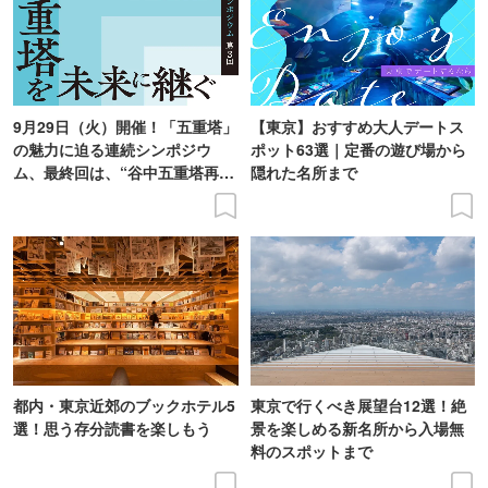
9月29日（火）開催！「五重塔」
【東京】おすすめ大人デートス
の魅力に迫る連続シンポジウ
ポット63選｜定番の遊び場から
ム、最終回は、“谷中五重塔再建
隠れた名所まで
の意義を語り合う”がテーマ
都内・東京近郊のブックホテル5
東京で行くべき展望台12選！絶
選！思う存分読書を楽しもう
景を楽しめる新名所から入場無
料のスポットまで