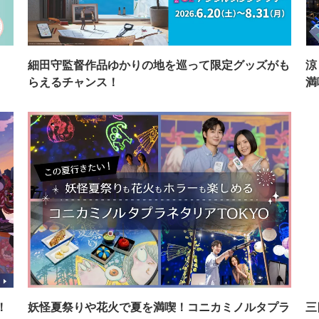
イ
細田守監督作品ゆかりの地を巡って限定グッズがも
涼
らえるチャンス！
満
！
妖怪夏祭りや花火で夏を満喫！コニカミノルタプラ
三