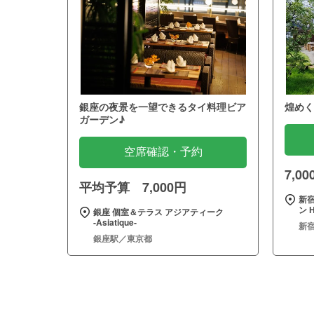
銀座の夜景を一望できるタイ料理ビア
煌めく
ガーデン♪
空席確認・予約
7,0
平均予算 7,000円
新
ン H
銀座 個室＆テラス アジアティーク
‐Asiatique‐
新
銀座駅／東京都