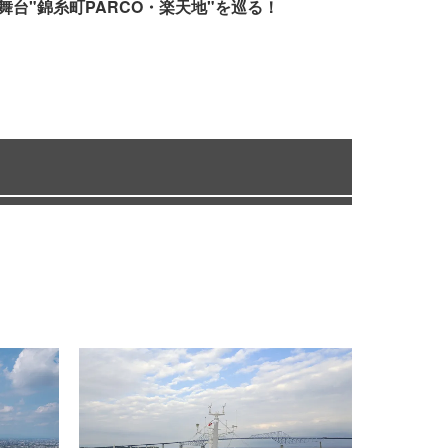
舞台"錦糸町PARCO・楽天地"を巡る！