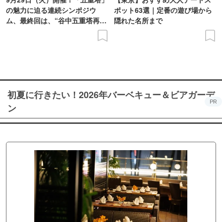
の魅力に迫る連続シンポジウ
ポット63選｜定番の遊び場から
ム、最終回は、“谷中五重塔再建
隠れた名所まで
の意義を語り合う”がテーマ
初夏に行きたい！2026年バーベキュー＆ビアガーデ
PR
ン