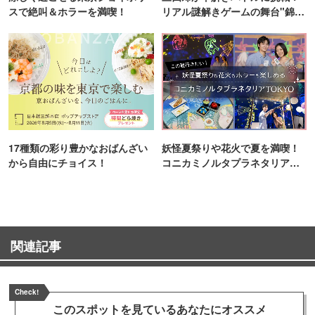
スで絶叫＆ホラーを満喫！
リアル謎解きゲームの舞台"錦糸
町PARCO・楽天地"を巡る！
17種類の彩り豊かなおばんざい
妖怪夏祭りや花火で夏を満喫！
から自由にチョイス！
コニカミノルタプラネタリア
TOKYO
関連記事
Check!
このスポットを見ている
あなたにオススメ