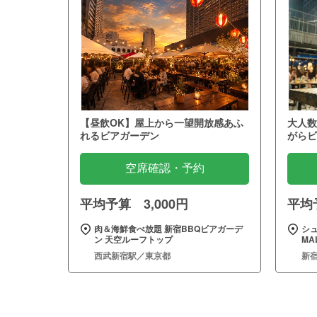
【昼飲OK】屋上から一望開放感あふ
大人数
れるビアガーデン
がらビ
空席確認・予約
平均予算 3,000円
平均予
肉＆海鮮食べ放題 新宿BBQビアガーデ
シュ
ン 天空ルーフトップ
MA
西武新宿駅／東京都
新