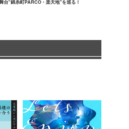
舞台"錦糸町PARCO・楽天地"を巡る！