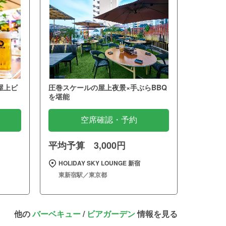
屋上ビ
圧巻スケールの屋上夜景×手ぶらBBQ
を堪能
空席確認・予約
平均予算 3,000円
HOLIDAY SKY LOUNGE 新宿
東新宿駅／東京都
他の
バーベキュー
/
ビアガーデン
情報を見る