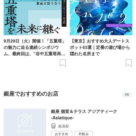
9月29日（火）開催！「五重塔」
【東京】おすすめ大人デートス
の魅力に迫る連続シンポジウ
ポット63選｜定番の遊び場から
ム、最終回は、“谷中五重塔再建
隠れた名所まで
の意義を語り合う”がテーマ
銀座でおすすめのお店
PR
銀座 個室＆テラス アジアティーク
‐Asiatique‐
銀座駅
おすすめ
外飲み