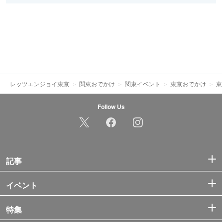
レッツエンジョイ東京
関東おでかけ
関東イベント
東京おでかけ
東
Follow Us
記事
イベント
特集