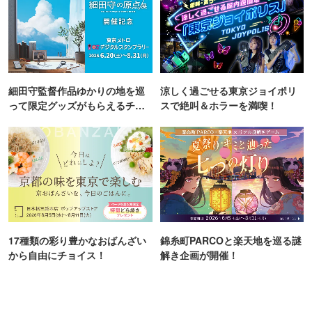
細田守監督作品ゆかりの地を巡
涼しく過ごせる東京ジョイポリ
って限定グッズがもらえるチャ
スで絶叫＆ホラーを満喫！
ンス！
17種類の彩り豊かなおばんざい
錦糸町PARCOと楽天地を巡る謎
から自由にチョイス！
解き企画が開催！