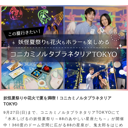
妖怪夏祭りや花火で夏を満喫！コニカミノルタプラネタリア
TOKYO
9月27日(日)まで、コニカミノルタプラネタリアTOKYOにて
『水木しげるの妖怪夏祭り～88のあやしい星座たち～』が開催
中！360度のドーム空間に広がる88の星座が、鬼太郎をはじめ