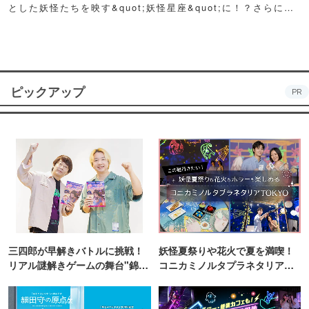
とした妖怪たちを映す&quot;妖怪星座&quot;に！？さらに例
年人気の夏祭り屋台も妖怪仕様で登場！怪しくもどこか愛らし
い妖怪たちが潜む不思議な空間に、ぜひ訪れてみて！
ピックアップ
PR
三四郎が早解きバトルに挑戦！
妖怪夏祭りや花火で夏を満喫！
リアル謎解きゲームの舞台"錦糸
コニカミノルタプラネタリア
町PARCO・楽天地"を巡る！
TOKYO