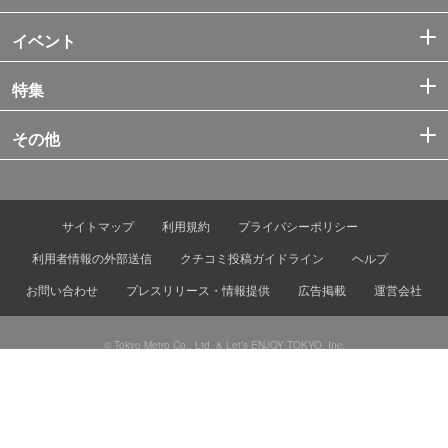
イベント
特集
その他
サイトマップ
利用規約
プライバシーポリシー
利用者情報の外部送信
クチコミ投稿ガイドライン
ヘルプ
お問い合わせ
プレスリリース・情報提供
広告掲載
運営会社
© Tokyo Metro Co., Ltd. & Let’s ENJOY TOKYO, Inc.