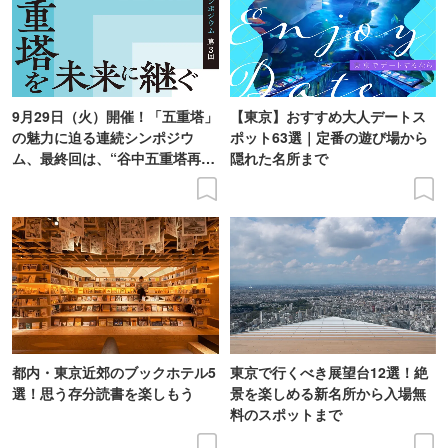
9月29日（火）開催！「五重塔」
【東京】おすすめ大人デートス
の魅力に迫る連続シンポジウ
ポット63選｜定番の遊び場から
ム、最終回は、“谷中五重塔再建
隠れた名所まで
の意義を語り合う”がテーマ
都内・東京近郊のブックホテル5
東京で行くべき展望台12選！絶
選！思う存分読書を楽しもう
景を楽しめる新名所から入場無
料のスポットまで