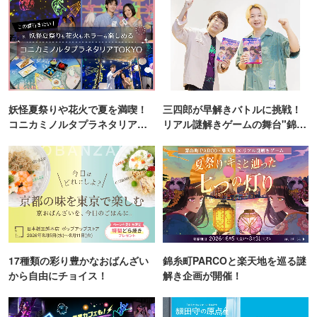
妖怪夏祭りや花火で夏を満喫！
三四郎が早解きバトルに挑戦！
コニカミノルタプラネタリア
リアル謎解きゲームの舞台"錦糸
TOKYO
町PARCO・楽天地"を巡る！
17種類の彩り豊かなおばんざい
錦糸町PARCOと楽天地を巡る謎
から自由にチョイス！
解き企画が開催！