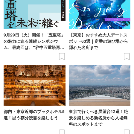
9月29日（火）開催！「五重塔」
【東京】おすすめ大人デートス
の魅力に迫る連続シンポジウ
ポット63選｜定番の遊び場から
ム、最終回は、“谷中五重塔再建
隠れた名所まで
の意義を語り合う”がテーマ
都内・東京近郊のブックホテル5
東京で行くべき展望台12選！絶
選！思う存分読書を楽しもう
景を楽しめる新名所から入場無
料のスポットまで