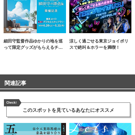
細田守監督作品ゆかりの地を巡
涼しく過ごせる東京ジョイポリ
って限定グッズがもらえるチャ
スで絶叫＆ホラーを満喫！
ンス！
関連記事
Check!
このスポットを見ている
あなたにオススメ