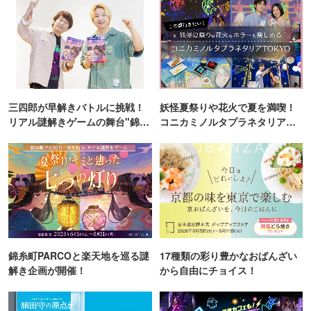
三四郎が早解きバトルに挑戦！
妖怪夏祭りや花火で夏を満喫！
リアル謎解きゲームの舞台"錦糸
コニカミノルタプラネタリア
町PARCO・楽天地"を巡る！
TOKYO
錦糸町PARCOと楽天地を巡る謎
17種類の彩り豊かなおばんざい
解き企画が開催！
から自由にチョイス！