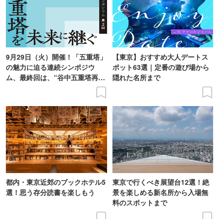
9月29日（火）開催！「五重塔」
【東京】おすすめ大人デートス
の魅力に迫る連続シンポジウ
ポット63選｜定番の遊び場から
ム、最終回は、“谷中五重塔再建
隠れた名所まで
の意義を語り合う”がテーマ
都内・東京近郊のブックホテル5
東京で行くべき展望台12選！絶
選！思う存分読書を楽しもう
景を楽しめる新名所から入場無
料のスポットまで