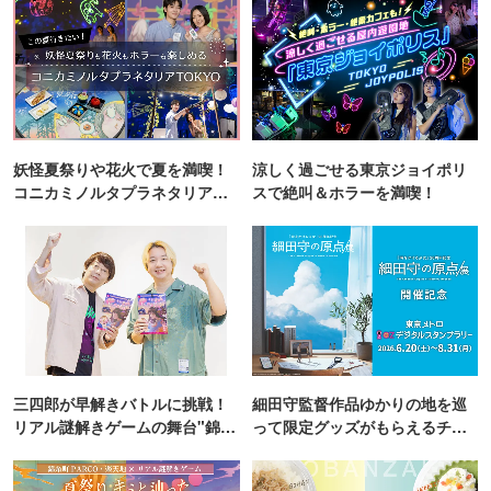
妖怪夏祭りや花火で夏を満喫！
涼しく過ごせる東京ジョイポリ
コニカミノルタプラネタリア
スで絶叫＆ホラーを満喫！
TOKYO
三四郎が早解きバトルに挑戦！
細田守監督作品ゆかりの地を巡
リアル謎解きゲームの舞台"錦糸
って限定グッズがもらえるチャ
町PARCO・楽天地"を巡る！
ンス！