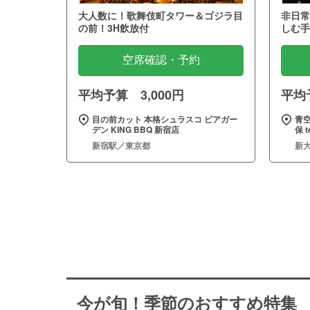
大人数に！歌舞伎町タワー＆ゴジラ目
非日常
の前！3H飲放付
しむ手
空席確認・予約
平均予算 3,000円
平均予
目の前カット 本格シュラスコ ビアガー
青
デン KING BBQ 新宿店
保 t
新宿駅／東京都
新
今が旬！季節のおすすめ特集