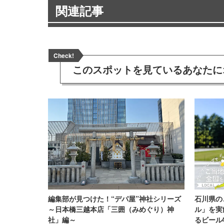
関連記事
Check!
このスポットを見ている
あなたに
編集部が見つけた！“デパ屋”神社シリーズ
石川県の
～日本橋三越本店「三囲（みめぐり）神
ル」を実
社」編～
るビール