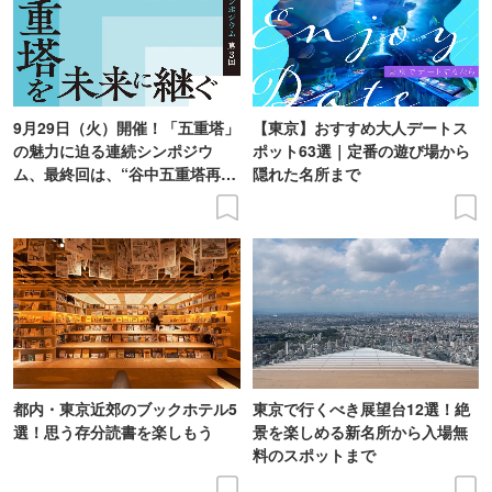
9月29日（火）開催！「五重塔」
【東京】おすすめ大人デートス
の魅力に迫る連続シンポジウ
ポット63選｜定番の遊び場から
ム、最終回は、“谷中五重塔再建
隠れた名所まで
の意義を語り合う”がテーマ
都内・東京近郊のブックホテル5
東京で行くべき展望台12選！絶
選！思う存分読書を楽しもう
景を楽しめる新名所から入場無
料のスポットまで