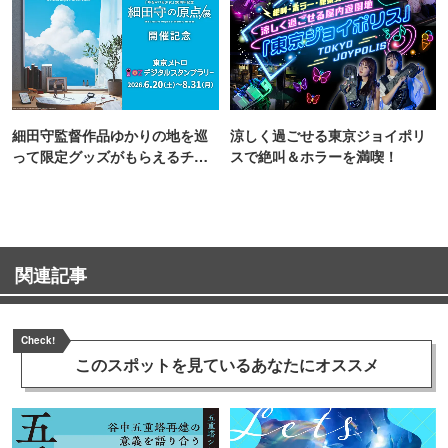
細田守監督作品ゆかりの地を巡
涼しく過ごせる東京ジョイポリ
って限定グッズがもらえるチャ
スで絶叫＆ホラーを満喫！
ンス！
関連記事
Check!
このスポットを見ている
あなたにオススメ