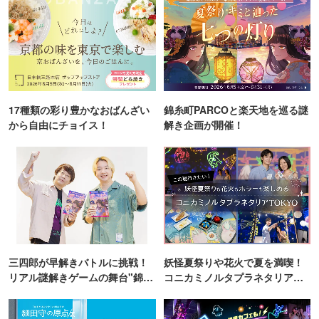
17種類の彩り豊かなおばんざい
錦糸町PARCOと楽天地を巡る謎
から自由にチョイス！
解き企画が開催！
三四郎が早解きバトルに挑戦！
妖怪夏祭りや花火で夏を満喫！
リアル謎解きゲームの舞台"錦糸
コニカミノルタプラネタリア
町PARCO・楽天地"を巡る！
TOKYO