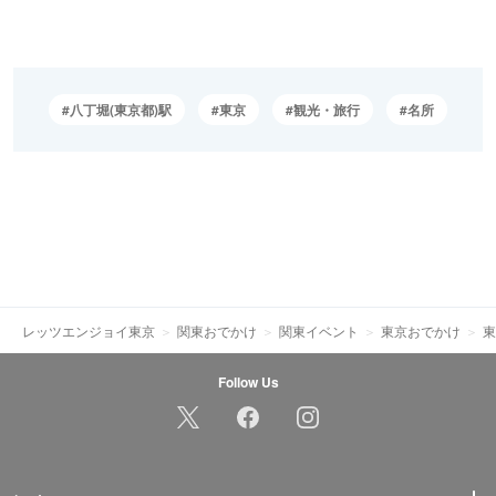
八丁堀(東京都)駅
東京
観光・旅行
名所
レッツエンジョイ東京
関東おでかけ
関東イベント
東京おでかけ
東
Follow Us