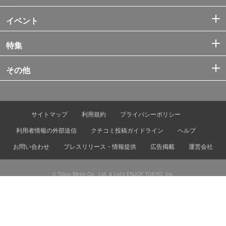
イベント
特集
その他
サイトマップ
利用規約
プライバシーポリシー
利用者情報の外部送信
クチコミ投稿ガイドライン
ヘルプ
お問い合わせ
プレスリリース・情報提供
広告掲載
運営会社
© Tokyo Metro Co., Ltd. & Let’s ENJOY TOKYO, Inc.