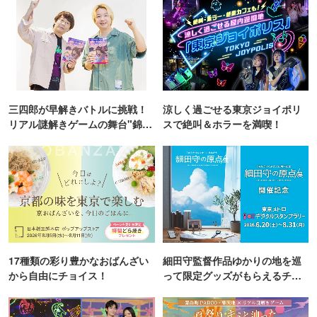
三四郎が早解きバトルに挑戦！
涼しく過ごせる東京ジョイポリ
リアル謎解きゲームの舞台"錦糸
スで絶叫＆ホラーを満喫！
町PARCO・楽天地"を巡る！
17種類の彩り豊かなおばんざい
細田守監督作品ゆかりの地を巡
から自由にチョイス！
って限定グッズがもらえるチャ
ンス！