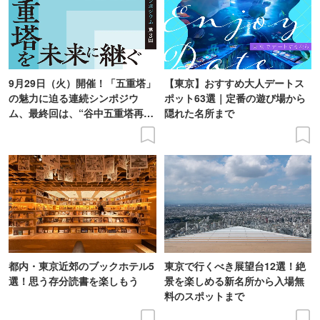
9月29日（火）開催！「五重塔」
【東京】おすすめ大人デートス
の魅力に迫る連続シンポジウ
ポット63選｜定番の遊び場から
ム、最終回は、“谷中五重塔再建
隠れた名所まで
の意義を語り合う”がテーマ
都内・東京近郊のブックホテル5
東京で行くべき展望台12選！絶
選！思う存分読書を楽しもう
景を楽しめる新名所から入場無
料のスポットまで