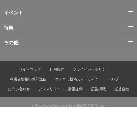
イベント
特集
その他
サイトマップ
利用規約
プライバシーポリシー
利用者情報の外部送信
クチコミ投稿ガイドライン
ヘルプ
お問い合わせ
プレスリリース・情報提供
広告掲載
運営会社
© Tokyo Metro Co., Ltd. & Let’s ENJOY TOKYO, Inc.