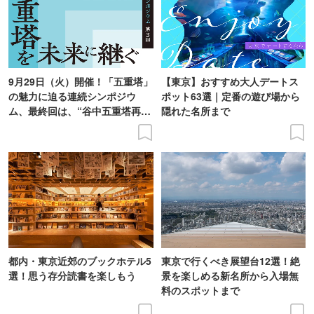
9月29日（火）開催！「五重塔」
【東京】おすすめ大人デートス
の魅力に迫る連続シンポジウ
ポット63選｜定番の遊び場から
ム、最終回は、“谷中五重塔再建
隠れた名所まで
の意義を語り合う”がテーマ
都内・東京近郊のブックホテル5
東京で行くべき展望台12選！絶
選！思う存分読書を楽しもう
景を楽しめる新名所から入場無
料のスポットまで