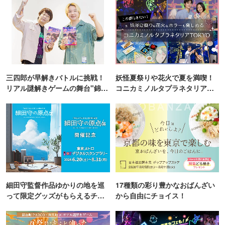
三四郎が早解きバトルに挑戦！
妖怪夏祭りや花火で夏を満喫！
リアル謎解きゲームの舞台"錦糸
コニカミノルタプラネタリア
町PARCO・楽天地"を巡る！
TOKYO
細田守監督作品ゆかりの地を巡
17種類の彩り豊かなおばんざい
って限定グッズがもらえるチャ
から自由にチョイス！
ンス！