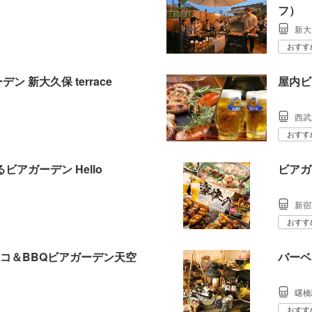
フ）
新大
おすす
 新大久保 terrace
屋内ビ
西武
おすす
ビアガーデン Hello
ビアガー
新宿
おすす
コ＆BBQビアガーデン天空
バーベ
曙橋
おすす