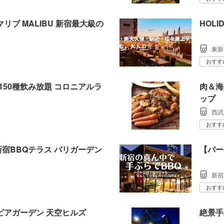
リブ MALIBU 新宿最大級の
HOLI
東新
おすす
150種飲み放題 コロニアルラ
肉＆海
ップ
西武
おすす
宿BBQテラス バリガーデン
【バー
新宿
おすす
ビアガーデン 天空ヒルズ
絶景手