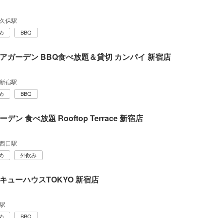
久保駅
め
BBQ
アガーデン BBQ食べ放題＆貸切 カンパイ 新宿店
新宿駅
め
BBQ
デン 食べ放題 Rooftop Terrace 新宿店
西口駅
め
外飲み
キューハウスTOKYO 新宿店
駅
め
BBQ