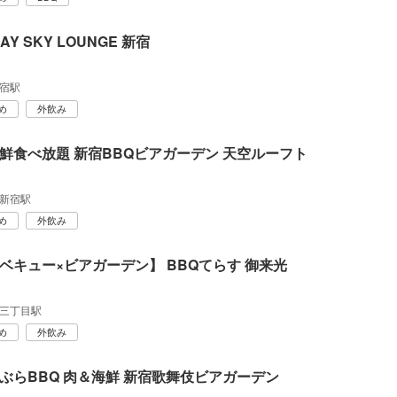
DAY SKY LOUNGE 新宿
宿駅
め
外飲み
鮮食べ放題 新宿BBQビアガーデン 天空ルーフト
新宿駅
め
外飲み
ベキュー×ビアガーデン】 BBQてらす 御来光
三丁目駅
め
外飲み
ぶらBBQ 肉＆海鮮 新宿歌舞伎ビアガーデン