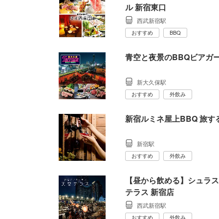
ル 新宿東口
西武新宿駅
おすすめ
BBQ
青空と夜景のBBQビアガーデン
新大久保駅
おすすめ
外飲み
新宿ルミネ屋上BBQ 旅する
新宿駅
おすすめ
外飲み
【昼から飲める】シュラス
テラス 新宿店
西武新宿駅
おすすめ
外飲み