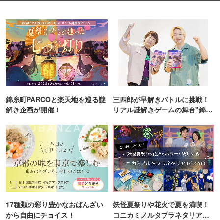
錦糸町PARCOと楽天地を巡る謎
三四郎が早解きバトルに挑戦！
解き企画が開催！
リアル謎解きゲームの舞台"錦糸
町PARCO・楽天地"を巡る！
17種類の彩り豊かなおばんざい
妖怪夏祭りや花火で夏を満喫！
から自由にチョイス！
コニカミノルタプラネタリア