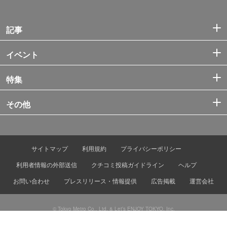
記事
イベント
特集
その他
サイトマップ
利用規約
プライバシーポリシー
利用者情報の外部送信
クチコミ投稿ガイドライン
ヘルプ
お問い合わせ
プレスリリース・情報提供
広告掲載
運営会社
© Tokyo Metro Co., Ltd. & Let’s ENJOY TOKYO, Inc.