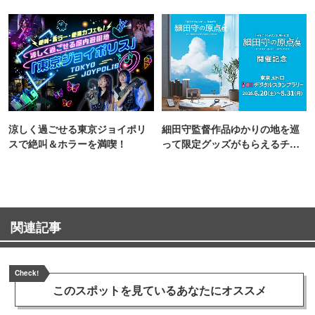
TOKYO
涼しく過ごせる東京ジョイポリ
細田守監督作品ゆかりの地を巡
スで絶叫＆ホラーを満喫！
って限定グッズがもらえるチャ
ンス！
関連記事
Check!
このスポットを見ている
あなたにオススメ