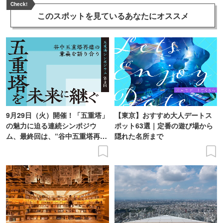
Check!
このスポットを見ている
あなたにオススメ
9月29日（火）開催！「五重塔」
【東京】おすすめ大人デートス
の魅力に迫る連続シンポジウ
ポット63選｜定番の遊び場から
ム、最終回は、“谷中五重塔再建
隠れた名所まで
の意義を語り合う”がテーマ