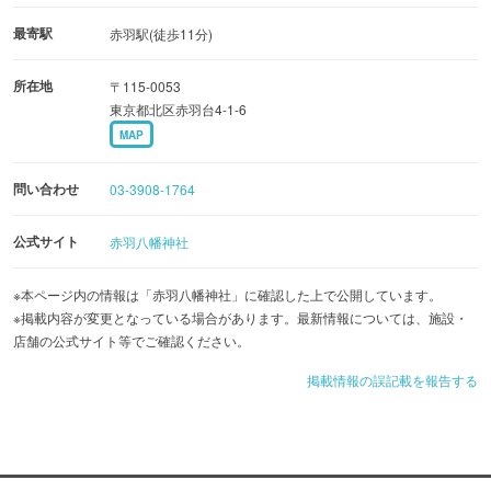
り、真下を新幹線が行き来している点。境内の南端から
最寄駅
赤羽駅(徒歩11分)
は、新幹線や埼京線が敷地の真下に進入していく様子を見
所在地
〒115-0053
られるため、鉄道好きの参拝者にも人気を集めています。
東京都北区赤羽台4-1-6
MAP
問い合わせ
03-3908-1764
公式サイト
赤羽八幡神社
※本ページ内の情報は「赤羽八幡神社」に確認した上で公開しています。
※掲載内容が変更となっている場合があります。最新情報については、施設・
店舗の公式サイト等でご確認ください。
掲載情報の誤記載を報告する