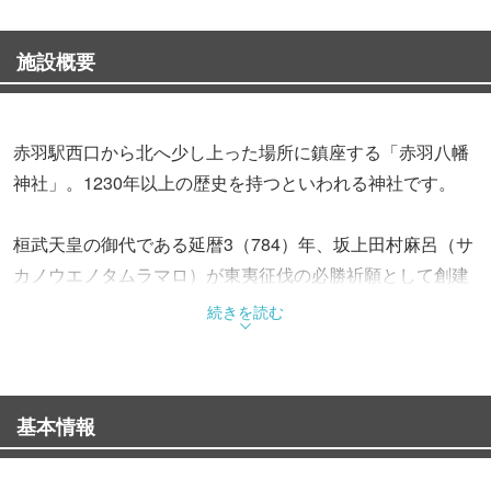
施設概要
赤羽駅西口から北へ少し上った場所に鎮座する「赤羽八幡
神社」。1230年以上の歴史を持つといわれる神社です。
桓武天皇の御代である延暦3（784）年、坂上田村麻呂（サ
カノウエノタムラマロ）が東夷征伐の必勝祈願として創建
したと伝わる同社。そのことから、勝運守護の神として広
続きを読む
く信仰を集めています。
江戸時代からは岩淵郷五ヵ村（赤羽根村・下村・袋村・稲
基本情報
付村・岩淵宿）の総鎮守となり、現在に至っています。
同社の特徴が、敷地の地下にJR線のトンネルが通ってお