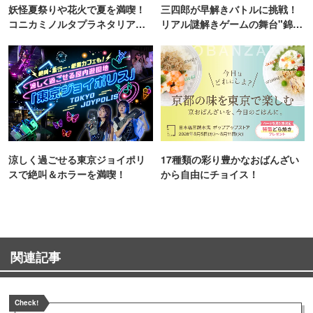
妖怪夏祭りや花火で夏を満喫！
三四郎が早解きバトルに挑戦！
コニカミノルタプラネタリア
リアル謎解きゲームの舞台"錦糸
TOKYO
町PARCO・楽天地"を巡る！
涼しく過ごせる東京ジョイポリ
17種類の彩り豊かなおばんざい
スで絶叫＆ホラーを満喫！
から自由にチョイス！
関連記事
Check!