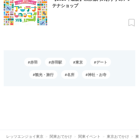
テナショップ
赤羽
赤羽駅
東京
デート
観光・旅行
名所
神社・お寺
レッツエンジョイ東京
関東おでかけ
関東イベント
東京おでかけ
東