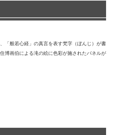
、「般若心経」の真言を表す梵字（ぼんじ）が書
住博画伯による滝の絵に色彩が施されたパネルが