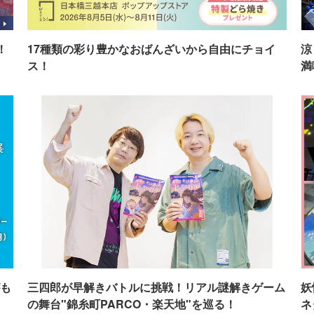
！
17種類の彩り豊かなおばんざいから自由にチョイ
涼
ス！
満
も
三四郎が早解きバトルに挑戦！リアル謎解きゲーム
妖
の舞台"錦糸町PARCO・楽天地"を巡る！
ネ