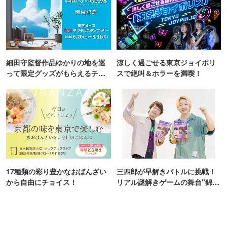
細田守監督作品ゆかりの地を巡
涼しく過ごせる東京ジョイポリ
って限定グッズがもらえるチャ
スで絶叫＆ホラーを満喫！
ンス！
17種類の彩り豊かなおばんざい
三四郎が早解きバトルに挑戦！
から自由にチョイス！
リアル謎解きゲームの舞台"錦糸
町PARCO・楽天地"を巡る！