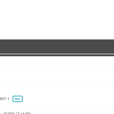
37-1
MAP
:00(L.O.14:30)