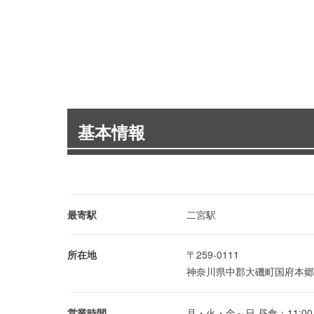
基本情報
最寄駅
二宮駅
所在地
〒259-0111
神奈川県中郡大磯町国府本郷9
営業時間
月・火・金～日 昼食：11:00～15