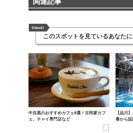
関連記事
Check!
このスポットを見ている
あなたに
中目黒のおすすめカフェ8選！古民家カフ
【品川】
ェ、チャイ専門店など
番から話