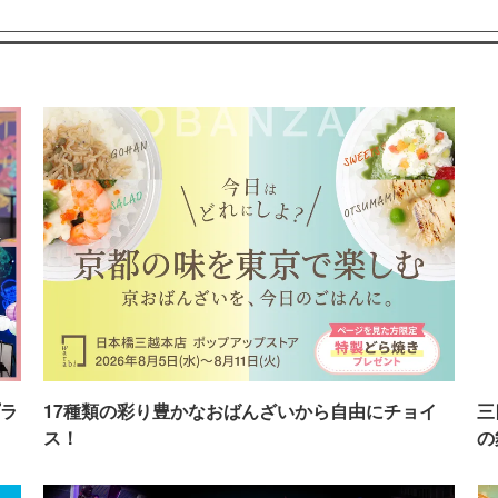
ラ
17種類の彩り豊かなおばんざいから自由にチョイ
三
ス！
の