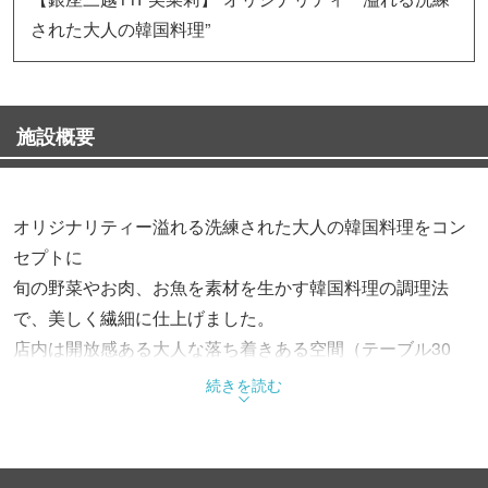
された大人の韓国料理”
施設概要
オリジナリティー溢れる洗練された大人の韓国料理をコン
セプトに
旬の野菜やお肉、お魚を素材を生かす韓国料理の調理法
で、美しく繊細に仕上げました。
店内は開放感ある大人な落ち着きある空間（テーブル30
席・半個室6席）
続きを読む
お一人様から団体様まで安心してご利用頂けます。
銀座にお越しの際は、お気軽にお立ち寄り下さいませ。