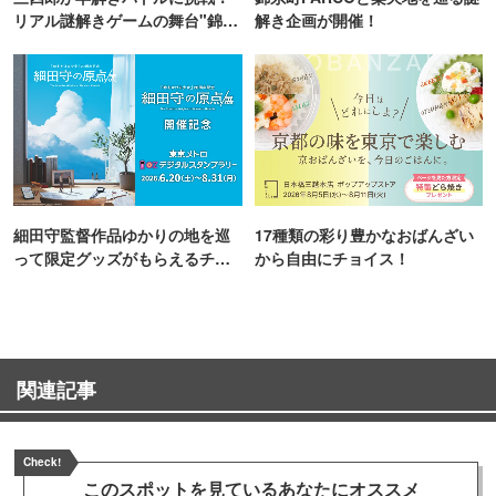
リアル謎解きゲームの舞台"錦糸
解き企画が開催！
町PARCO・楽天地"を巡る！
細田守監督作品ゆかりの地を巡
17種類の彩り豊かなおばんざい
って限定グッズがもらえるチャ
から自由にチョイス！
ンス！
関連記事
Check!
このスポットを見ている
あなたにオススメ