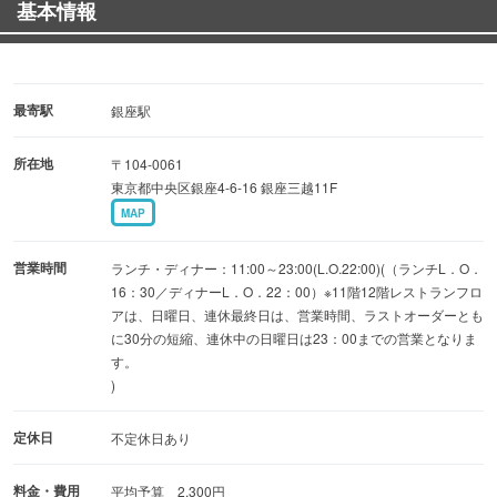
基本情報
最寄駅
銀座駅
所在地
〒104-0061
東京都中央区銀座4-6-16 銀座三越11F
MAP
営業時間
ランチ・ディナー：11:00～23:00(L.O.22:00)(（ランチL．O．
16：30／ディナーL．O．22：00）※11階12階レストランフロ
アは、日曜日、連休最終日は、営業時間、ラストオーダーとも
に30分の短縮、連休中の日曜日は23：00までの営業となりま
す。
)
定休日
不定休日あり
料金・費用
平均予算 2,300円