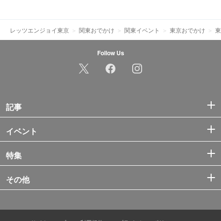
レッツエンジョイ東京
関東おでかけ
関東イベント
東京おでかけ
東
Follow Us
記事
イベント
特集
その他