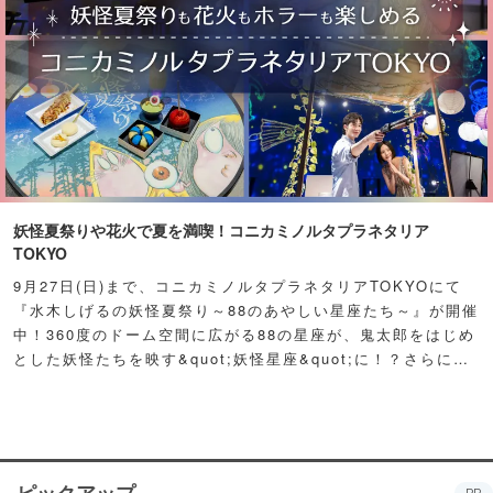
妖怪夏祭りや花火で夏を満喫！コニカミノルタプラネタリア
TOKYO
9月27日(日)まで、コニカミノルタプラネタリアTOKYOにて
『水木しげるの妖怪夏祭り～88のあやしい星座たち～』が開催
中！360度のドーム空間に広がる88の星座が、鬼太郎をはじめ
とした妖怪たちを映す&quot;妖怪星座&quot;に！？さらに例
年人気の夏祭り屋台も妖怪仕様で登場！怪しくもどこか愛らし
い妖怪たちが潜む不思議な空間に、ぜひ訪れてみて！
ピックアップ