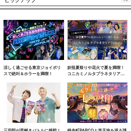
PR
涼しく過ごせる東京ジョイポリ
妖怪夏祭りや花火で夏を満喫！
スで絶叫＆ホラーを満喫！
コニカミノルタプラネタリア
TOKYO
三四郎が早解きバトルに挑戦！
錦糸町PARCOと楽天地を巡る謎