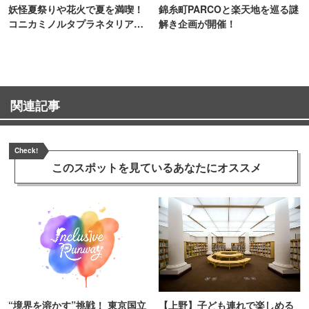
妖怪夏祭りや花火で夏を満喫！
錦糸町PARCOと楽天地を巡る謎
コニカミノルタプラネタリア
解き企画が開催！
TOKYO
関連記事
Check!
このスポットを見ている
あなたにオススメ
“境界を溶かす”挑戦！ 東京国立
【上野】子ども連れで楽しめる