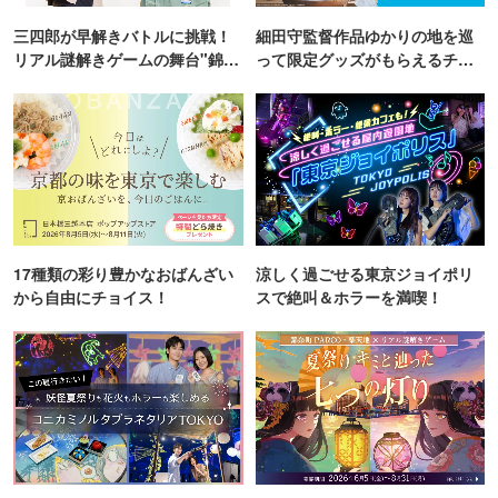
三四郎が早解きバトルに挑戦！
細田守監督作品ゆかりの地を巡
リアル謎解きゲームの舞台"錦糸
って限定グッズがもらえるチャ
町PARCO・楽天地"を巡る！
ンス！
17種類の彩り豊かなおばんざい
涼しく過ごせる東京ジョイポリ
から自由にチョイス！
スで絶叫＆ホラーを満喫！