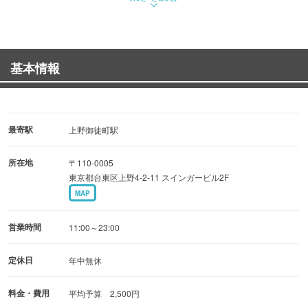
インスタ映え♪
基本情報
最寄駅
上野御徒町駅
所在地
〒110-0005
東京都台東区上野4-2-11 スインガービル2F
MAP
営業時間
11:00～23:00
定休日
年中無休
料金・費用
平均予算 2,500円