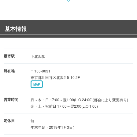
・★各種ご宴会にピッタリ★2時間飲み放題付コース …
2,498円（税込）
・【21時以降限定】軽いお食事と2時間飲み放題付き2次会
基本情報
コース … 1,880円（税込）
・HappyBirthdayパック！ … 2,480円（税込）
┗バースデイデザート＆スパークリングワインのお得な
セットです。
最寄駅
下北沢駅
所在地
〒155-0031
単品料理やカクテルなど豊富なメニューをご用意している
東京都世田谷区北沢2-5-10 2F
ので、
MAP
仕事帰りのちょい飲みや、ご家族、友人との語らいの時間
にも◎
営業時間
月～木・日 17:00～翌1:00(L.O.24:00)(都合により変更有り)
貸切パーティーも大歓迎です！
金・土・祝前日 17:00～翌2:00(L.O.1:00)
オシャレな雰囲気の店内で、コスパ抜群の美味しい酒と料
定休日
無
理に舌鼓を♪
年末年始（2019年1月3日）