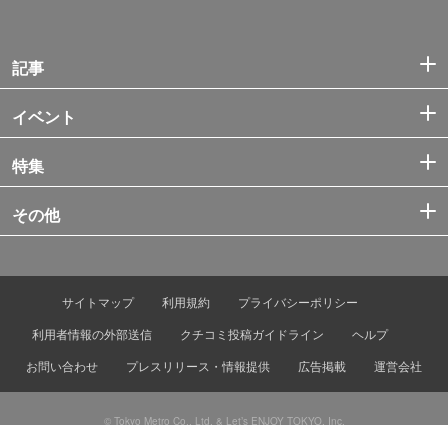
記事
イベント
特集
その他
サイトマップ
利用規約
プライバシーポリシー
利用者情報の外部送信
クチコミ投稿ガイドライン
ヘルプ
お問い合わせ
プレスリリース・情報提供
広告掲載
運営会社
© Tokyo Metro Co., Ltd. & Let’s ENJOY TOKYO, Inc.