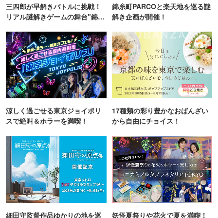
三四郎が早解きバトルに挑戦！
錦糸町PARCOと楽天地を巡る謎
リアル謎解きゲームの舞台"錦糸
解き企画が開催！
町PARCO・楽天地"を巡る！
涼しく過ごせる東京ジョイポリ
17種類の彩り豊かなおばんざい
スで絶叫＆ホラーを満喫！
から自由にチョイス！
細田守監督作品ゆかりの地を巡
妖怪夏祭りや花火で夏を満喫！