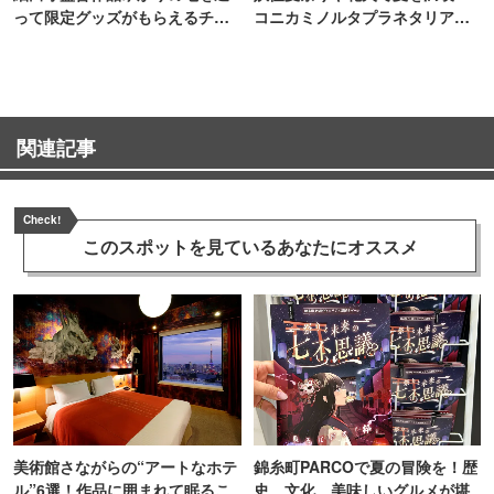
って限定グッズがもらえるチャ
コニカミノルタプラネタリア
ンス！
TOKYO
関連記事
Check!
このスポットを見ている
あなたにオススメ
美術館さながらの“アートなホテ
錦糸町PARCOで夏の冒険を！歴
ル”6選！作品に囲まれて眠るこ
史、文化、美味しいグルメが堪