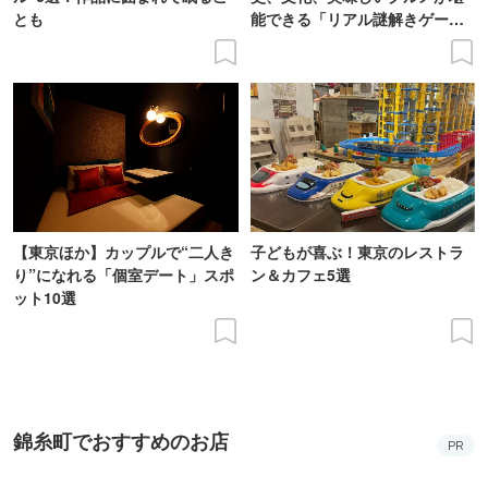
とも
能できる「リアル謎解きゲー
ム」に挑戦
【東京ほか】カップルで“二人き
子どもが喜ぶ！東京のレストラ
り”になれる「個室デート」スポ
ン＆カフェ5選
ット10選
錦糸町でおすすめのお店
PR