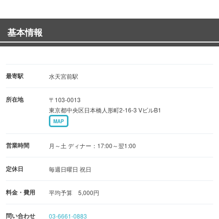
お過ごしください。
基本情報
◆バーテンダーの奏でる魅惑のカクテル
熟練バーテンダーがリズミカルに奏でるシェーカーと心地
よい音楽が流れる店内
ひっそりと佇む大人の隠れ家でお好みの一杯をどうぞ！
最寄駅
水天宮前駅
所在地
〒103-0013
◆一人BARデビューも気軽に
東京都中央区日本橋人形町2-16-3 VビルB1
BAR利用が初心者の方も、バーテンダーとの会話の中でお
MAP
好みの一杯をおつくりします。
7席あるカウンターであなただけの時間をお愉しみくださ
営業時間
月～土 ディナー：17:00～翌1:00
い。
少人数でのご利用にはソファー席（10名様まで）もご用意
定休日
毎週日曜日 祝日
しています。
料金・費用
平均予算 5,000円
。°+°。°+ °。°。°+°。°+ °。°。°+°。°+ °。°+ °。°
問い合わせ
03-6661-0883