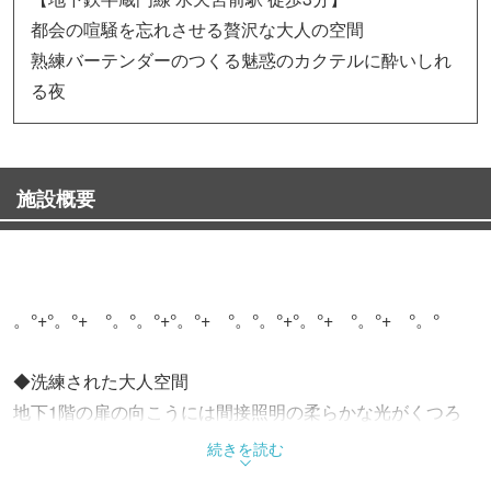
都会の喧騒を忘れさせる贅沢な大人の空間
熟練バーテンダーのつくる魅惑のカクテルに酔いしれ
る夜
施設概要
。°+°。°+ °。°。°+°。°+ °。°。°+°。°+ °。°+ °。°
◆洗練された大人空間
地下1階の扉の向こうには間接照明の柔らかな光がくつろ
ぎ空間を演出
続きを読む
ゆったりと流れる時間の中で美酒を片手に優雅なひと時を