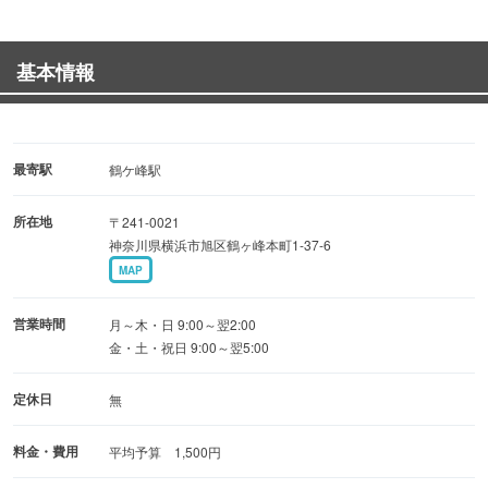
・おすすめ！やみつき手羽揚げ…100円（税抜／1本）
・サイコロステーキ…380円（税抜）
基本情報
その他にも、ポテトフライや枝豆等のおつまみや、
焼きそばや豚骨醤油ラーメン等、しっかりお腹にたまるお
食事メニューも揃っております。
最寄駅
鶴ケ峰駅
所在地
〒241-0021
ドリンクは、ビールやカクテル、チューハイ等が含まれた
神奈川県横浜市旭区鶴ヶ峰本町1-37-6
飲み放題がおすすめ◎
MAP
営業時間
月～木・日 9:00～翌2:00
金・土・祝日 9:00～翌5:00
定休日
無
料金・費用
平均予算 1,500円