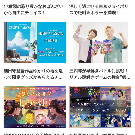
17種類の彩り豊かなおばんざい
涼しく過ごせる東京ジョイポリ
から自由にチョイス！
スで絶叫＆ホラーを満喫！
細田守監督作品ゆかりの地を巡
三四郎が早解きバトルに挑戦！
って限定グッズがもらえるチャ
リアル謎解きゲームの舞台"錦糸
ンス！
町PARCO・楽天地"を巡る！