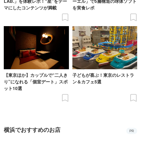
LAB.」を体験レポ！“星”をテー
ーエル」で5層構造の球体ソフト
マにしたコンテンツが満載
を実食レポ
【東京ほか】カップルで“二人き
子どもが喜ぶ！東京のレストラ
り”になれる「個室デート」スポ
ン＆カフェ5選
ット10選
横浜でおすすめのお店
PR