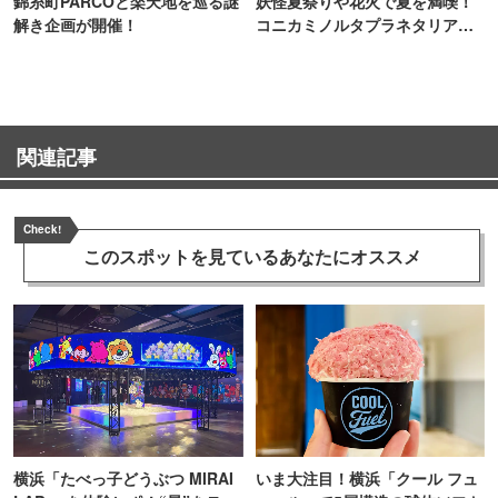
錦糸町PARCOと楽天地を巡る謎
妖怪夏祭りや花火で夏を満喫！
解き企画が開催！
コニカミノルタプラネタリア
TOKYO
関連記事
Check!
このスポットを見ている
あなたにオススメ
横浜「たべっ子どうぶつ MIRAI
いま大注目！横浜「クール フュ