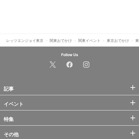
レッツエンジョイ東京
関東おでかけ
関東イベント
東京おでかけ
東
Follow Us
記事
イベント
特集
その他