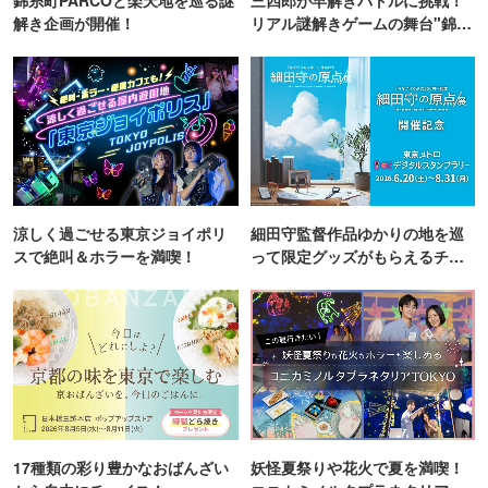
解き企画が開催！
リアル謎解きゲームの舞台"錦糸
町PARCO・楽天地"を巡る！
涼しく過ごせる東京ジョイポリ
細田守監督作品ゆかりの地を巡
スで絶叫＆ホラーを満喫！
って限定グッズがもらえるチャ
ンス！
17種類の彩り豊かなおばんざい
妖怪夏祭りや花火で夏を満喫！