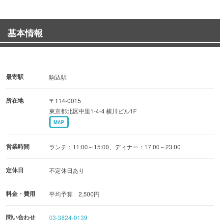
★コスパ最強の本格カクテル★
銀座の人気バーの元バーテンダーであるオーナーが作る美
基本情報
味しいカクテル！
★飲み放題付のおすすめコース◆
宴会や女子会にオススメ！貸切も大歓迎です♪
最寄駅
駒込駅
所在地
〒114-0015
～PARTY MENUコース（13品） 4,000円（税込）～
東京都北区中里1-4-4 横川ビル1F
【コース内容の一部】
MAP
・モモ（お一人様2個）
・ティッカ
営業時間
ランチ：11:00～15:00、ディナー：17:00～23:00
・カレー（ムガール or バターチキン等）
※120分制
定休日
不定休日あり
※4名様からご予約可能
料金・費用
平均予算 2,500円
問い合わせ
03-3824-0139