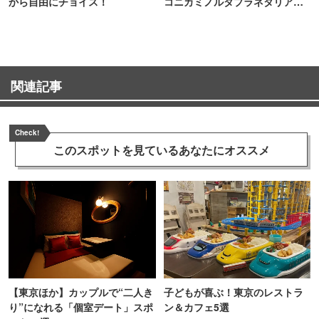
から自由にチョイス！
コニカミノルタプラネタリア
TOKYO
関連記事
Check!
このスポットを見ている
あなたにオススメ
【東京ほか】カップルで“二人き
子どもが喜ぶ！東京のレストラ
り”になれる「個室デート」スポ
ン＆カフェ5選