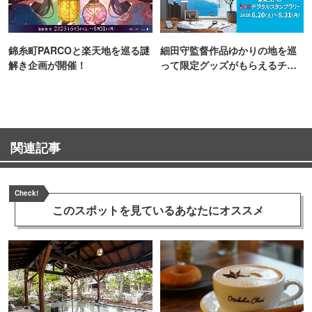
錦糸町PARCOと楽天地を巡る謎
細田守監督作品ゆかりの地を巡
解き企画が開催！
って限定グッズがもらえるチャ
ンス！
関連記事
Check!
このスポットを見ている
あなたにオススメ