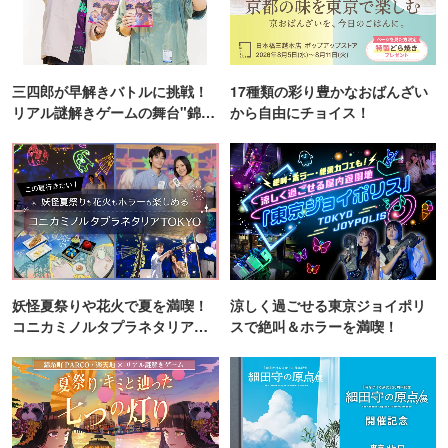
三四郎が早解きバトルに挑戦！
17種類の彩り豊かなおばんざい
リアル謎解きゲームの舞台"錦糸
から自由にチョイス！
町PARCO・楽天地"を巡る！
妖怪夏祭りや花火で夏を満喫！
涼しく過ごせる東京ジョイポリ
コニカミノルタプラネタリア
スで絶叫＆ホラーを満喫！
TOKYO