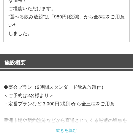
ご堪能いただけます。
“選べる飲み放題”は「980円(税別)」から全3種をご用意
いた
しました。
施設概要
◆宴会プラン（2時間スタンダード飲み放題付）
＜ご予約は2名様より＞
・定番プランなど 3,000円(税別)から全三種をご用意
豊洲市場や契約漁港などから直送されてくる厳選の鮮魚を
ふんだんに使った逸品料理をご提供！
続きを読む