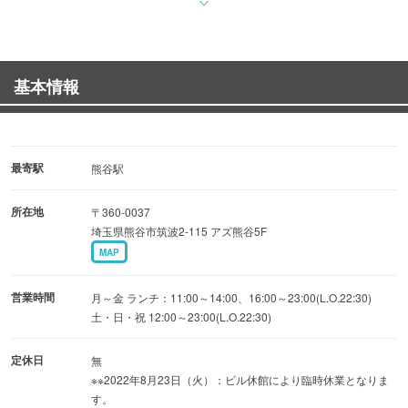
生ビールやサワーなど定番ドリンク（約48種）の飲み放題
付！
お酒も料理も心行くまでご満喫いただけます。
基本情報
◆おすすめ
大将こだわりの鮮魚料理をリーズナブルにお楽しみいただ
けます。
最寄駅
熊谷駅
旬の魚介の美味しさをぜひ味わってください♪
所在地
〒360-0037
埼玉県熊谷市筑波2-115 アズ熊谷5F
◆ドリンク
MAP
料理に合せてお楽しみいただけるお酒を45種以上取り揃
え！
営業時間
月～金 ランチ：11:00～14:00、16:00～23:00(L.O.22:30)
土・日・祝 12:00～23:00(L.O.22:30)
◆店内
定休日
無
宴会スペース完備◎大人数から少人数まで、人数に応じて
※※2022年8月23日（火）：ビル休館により臨時休業となりま
対応可能です！
す。