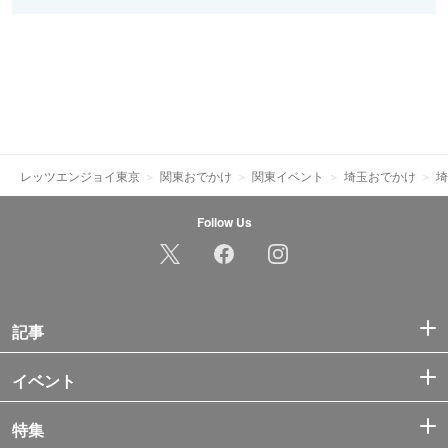
レッツエンジョイ東京
関東おでかけ
関東イベント
埼玉おでかけ
埼
Follow Us
記事
イベント
特集