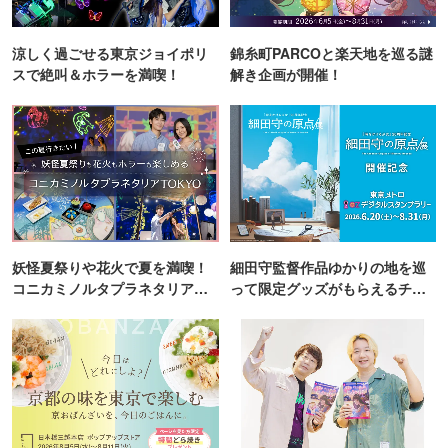
涼しく過ごせる東京ジョイポリ
錦糸町PARCOと楽天地を巡る謎
スで絶叫＆ホラーを満喫！
解き企画が開催！
妖怪夏祭りや花火で夏を満喫！
細田守監督作品ゆかりの地を巡
コニカミノルタプラネタリア
って限定グッズがもらえるチャ
TOKYO
ンス！