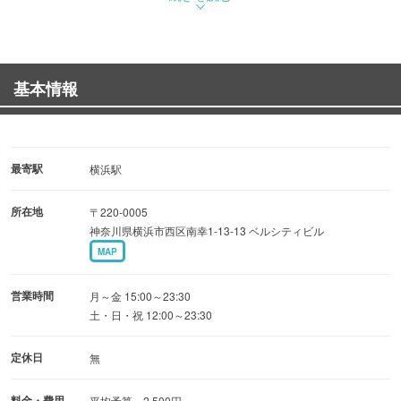
＜お鍋気楽コース＞料理長おすすめアンコウ鍋を中心とし
た忘・新年会おすすめ！7品2,280円※飲み放題込3,480円
＜松コース＞刺身・揚げ物・串焼き・鳥の一枚焼き全て堪
基本情報
能！9品 2,780円※飲み放題込 3,980円
＜竹コース＞楚々屋風チキン南蛮や鶏の一枚焼きが楽しめ
る！8品 2,280円※飲み放題込 3,480円
＜梅コース＞名物まぐろの富士山盛りが楽しめる！7品
最寄駅
横浜駅
1,780円※飲み放題込2,980円
所在地
〒220-0005
神奈川県横浜市西区南幸1-13-13 ベルシティビル
MAP
営業時間
月～金 15:00～23:30
土・日・祝 12:00～23:30
定休日
無
料金・費用
平均予算 2,500円