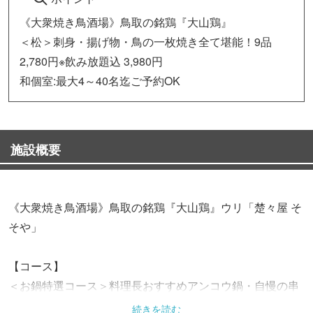
《大衆焼き鳥酒場》鳥取の銘鶏『大山鶏』
＜松＞刺身・揚げ物・鳥の一枚焼き全て堪能！9品
2,780円※飲み放題込 3,980円
和個室:最大4～40名迄ご予約OK
施設概要
《大衆焼き鳥酒場》鳥取の銘鶏『大山鶏』ウリ「楚々屋 そ
そや」
【コース】
＜お鍋特選コース＞料理長おすすめアンコウ鍋・自慢の串
焼きが堪能！8品2,780円※飲み放題込3,980円
続きを読む