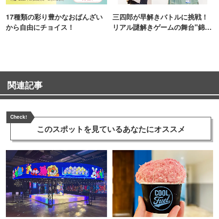
17種類の彩り豊かなおばんざい
三四郎が早解きバトルに挑戦！
から自由にチョイス！
リアル謎解きゲームの舞台"錦糸
町PARCO・楽天地"を巡る！
関連記事
Check!
このスポットを見ている
あなたにオススメ