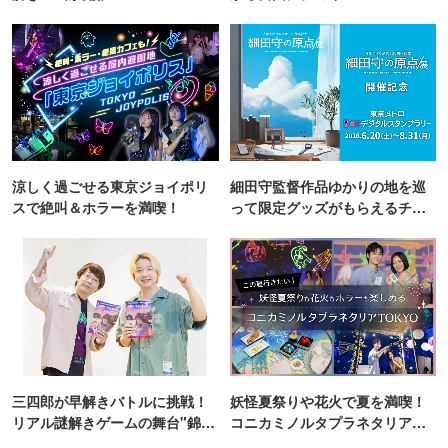
涼しく過ごせる東京ジョイポリ
細田守監督作品ゆかりの地を巡
スで絶叫＆ホラーを満喫！
って限定グッズがもらえるチャ
ンス！
三四郎が早解きバトルに挑戦！
妖怪夏祭りや花火で夏を満喫！
リアル謎解きゲームの舞台"錦糸
コニカミノルタプラネタリア
町PARCO・楽天地"を巡る！
TOKYO