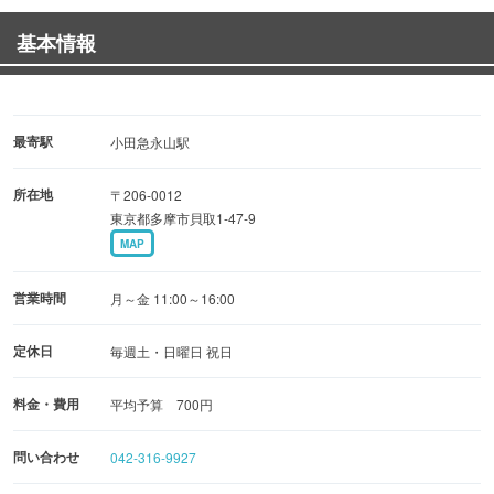
・おさかな定食 850円（税込）
基本情報
・煮込み豆腐ハンバーグ定食 850円（税込）
定番のメニューを多数ご用意！
ボリュームたっぷりな定食は食べ応え抜群です♪
また、ロースかつ丼900円（税込）やかけうどん400円
最寄駅
小田急永山駅
（税込）など、
所在地
〒206-0012
丼ものや麺類のご用意もございます。
東京都多摩市貝取1-47-9
お好きなものをお選びください◎
MAP
◇全10席のテーブル席をご用意
営業時間
月～金 11:00～16:00
2名様掛けのお席が5席ございますので、ご夫婦やご家族
でのご利用から
定休日
毎週土・日曜日 祝日
グループでのご利用までご対応いたします♪
料金・費用
平均予算 700円
お近くにお立ち寄りの際は、是非ご来店ください！
問い合わせ
042-316-9927