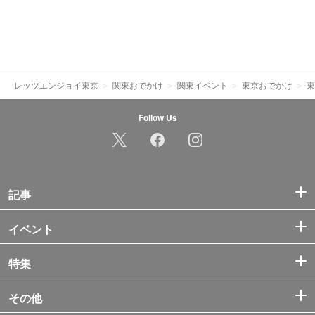
レッツエンジョイ東京
関東おでかけ
関東イベント
東京おでかけ
東
Follow Us
記事
イベント
特集
その他