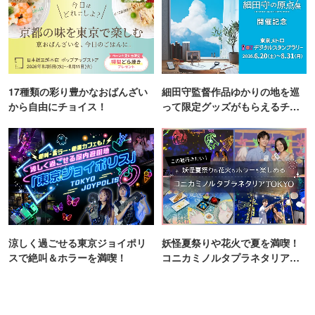
17種類の彩り豊かなおばんざい
細田守監督作品ゆかりの地を巡
から自由にチョイス！
って限定グッズがもらえるチャ
ンス！
涼しく過ごせる東京ジョイポリ
妖怪夏祭りや花火で夏を満喫！
スで絶叫＆ホラーを満喫！
コニカミノルタプラネタリア
TOKYO