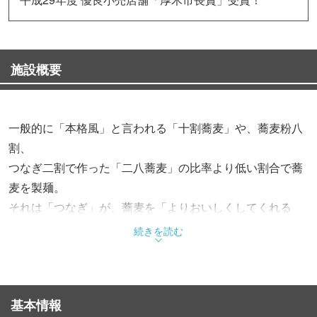
施設概要
一般的に「本格風」と言われる「十割蕎麦」や、蕎麦粉八
割、
つなぎ二割で作った「二八蕎麦」の比率より低い割合で蕎
麦を製麺。
それは「つなぎ」が、蕎麦を「よりおいしくしてくれる
物」と考え、
続きを読む
当店が一番蕎麦がおいしいと考える「蕎麦粉」と「つな
ぎ」との「黄金比」で、
自信と誇りと情熱がこもった自家製麺！
基本情報
もちろん出汁や揚げ物の油にもこだわり、ご提供いたして