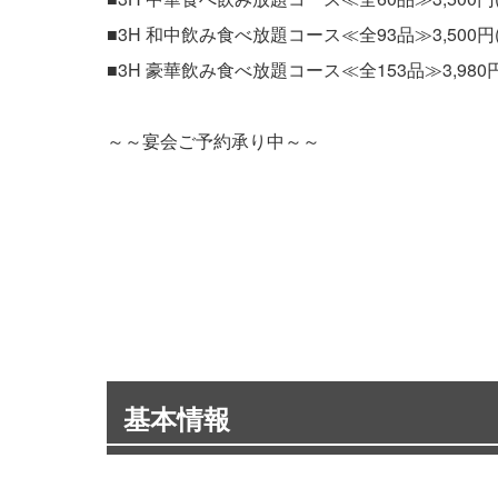
■3H 和中飲み食べ放題コース≪全93品≫3,500円
■3H 豪華飲み食べ放題コース≪全153品≫3,980円
～～宴会ご予約承り中～～
基本情報