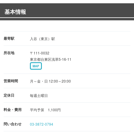
基本情報
≪当店名物≫
◆河金丼（名物かつカレー）並 800円（税込）
◆100匁ロースかつ 1600円（税込 ライス・みそ汁別）
◆100匁ひれかつ 2200円（税込 ライス・みそ汁別）
最寄駅
入谷（東京）駅
その他盛り合わせフライ、メンチかつ、ハンバーグetc
所在地
〒111-0032
東京都台東区浅草5-16-11
美味しいかつをお腹いっぱい食べたくなったら「とんかつ
MAP
河金」へ。
スタッフ一同、皆様のご来店を心よりお待ちしておりま
営業時間
月～金・日 12:00～20:00
す。
定休日
毎週土曜日
料金・費用
平均予算 1,100円
問い合わせ
03-3872-0794