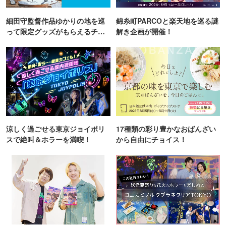
細田守監督作品ゆかりの地を巡
錦糸町PARCOと楽天地を巡る謎
って限定グッズがもらえるチャ
解き企画が開催！
ンス！
涼しく過ごせる東京ジョイポリ
17種類の彩り豊かなおばんざい
スで絶叫＆ホラーを満喫！
から自由にチョイス！