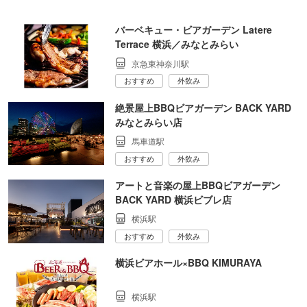
バーベキュー・ビアガーデン Latere
Terrace 横浜／みなとみらい
京急東神奈川駅
おすすめ
外飲み
絶景屋上BBQビアガーデン BACK YARD
みなとみらい店
馬車道駅
おすすめ
外飲み
アートと音楽の屋上BBQビアガーデン
BACK YARD 横浜ビブレ店
横浜駅
おすすめ
外飲み
横浜ビアホール×BBQ KIMURAYA
横浜駅