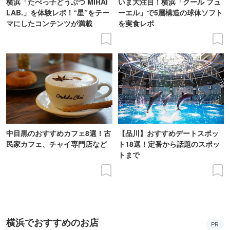
横浜「たべっ子どうぶつ MIRAI
いま大注目！横浜「クール フュ
LAB.」を体験レポ！“星”をテー
ーエル」で5層構造の球体ソフト
マにしたコンテンツが満載
を実食レポ
中目黒のおすすめカフェ8選！古
【品川】おすすめデートスポッ
民家カフェ、チャイ専門店など
ト18選！定番から話題のスポッ
トまで
横浜でおすすめのお店
PR