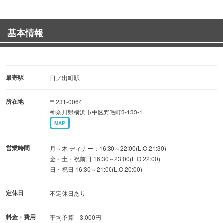
皆様に「手づくりで優しい味」とおっしゃっていただいて
ます
基本情報
和食の最高峰を是非ご賞味下さい
・自家製酵素シロップで若返りカクテル
・地元横浜田谷町の矢島野菜を皮ごと使用のおばんざい
最寄駅
日ノ出町駅
・自家製くんせい（さば・うずら・ホタテなど）
所在地
〒231-0064
神奈川県横浜市中区野毛町3-133-1
秋田の純米酒や大吟醸と共にご堪能ください。
MAP
営業時間
月～木 ディナー：16:30～22:00(L.O.21:30)
金・土・祝前日 16:30～23:00(L.O.22:00)
日・祝日 16:30～21:00(L.O.20:00)
定休日
不定休日あり
料金・費用
平均予算 3,000円