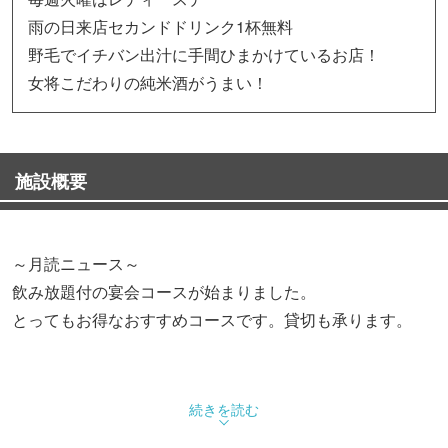
雨の日来店セカンドドリンク1杯無料
野毛でイチバン出汁に手間ひまかけているお店！
女将こだわりの純米酒がうまい！
施設概要
～月読ニュース～
飲み放題付の宴会コースが始まりました。
とってもお得なおすすめコースです。貸切も承ります。
鰹、昆布、鶏がらなどで出汁を採り素材のうまみを引き出
続きを読む
してます