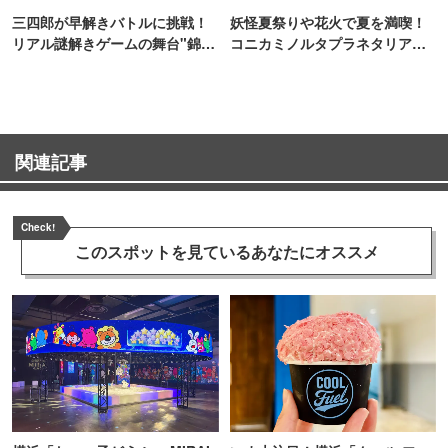
三四郎が早解きバトルに挑戦！
妖怪夏祭りや花火で夏を満喫！
リアル謎解きゲームの舞台"錦糸
コニカミノルタプラネタリア
町PARCO・楽天地"を巡る！
TOKYO
関連記事
Check!
このスポットを見ている
あなたにオススメ