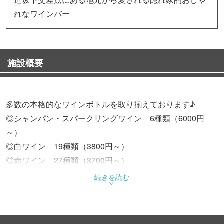
れなワインバー
施設概要
多数の本格的なワインボトルを取り揃えております♪
◎シャンパン・スパークリングワイン 6種類（6000円
～）
◎白ワイン 19種類（3800円～）
◎赤ワイン 27種類（3700円～）
軽く一杯から、ガッツリ飲みまで、お手伝いいたします。
続きを読む
ボトルの持ち込みも大歓迎！！（※別途、持込料金発生）
毎日日替わりのメニューは新鮮な魚介や野菜をマスターが
厳選！