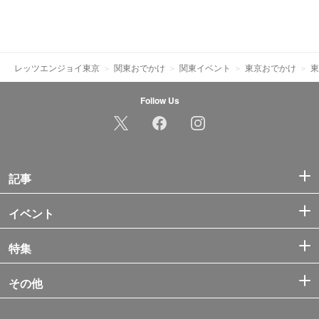
レッツエンジョイ東京
関東おでかけ
関東イベント
東京おでかけ
東
Follow Us
記事
イベント
特集
その他