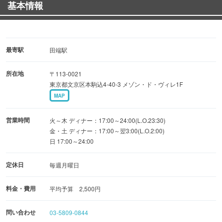
基本情報
◎おしゃれなカウンターはデートや1人飲みでも居心地
GOOD！
最寄駅
田端駅
所在地
〒113-0021
東京都文京区本駒込4-40-3 メゾン・ド・ヴィレ1F
MAP
営業時間
火～木 ディナー：17:00～24:00(L.O.23:30)
金・土 ディナー：17:00～翌3:00(L.O.2:00)
日 17:00～24:00
定休日
毎週月曜日
料金・費用
平均予算 2,500円
問い合わせ
03-5809-0844