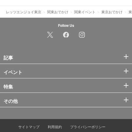
レッツエンジョイ東京
関東おでかけ
関東イベント
東京おでかけ
東
Follow Us
記事
イベント
特集
その他
サイトマップ
利用規約
プライバシーポリシー