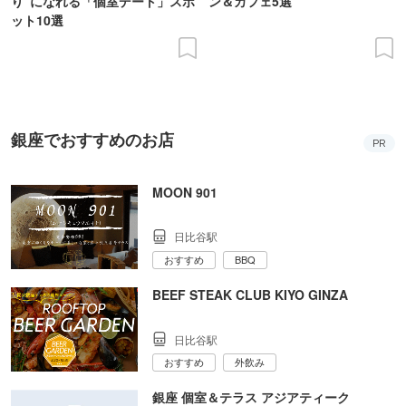
り”になれる「個室デート」スポ
ン＆カフェ5選
ット10選
銀座でおすすめのお店
PR
MOON 901
日比谷駅
おすすめ
BBQ
BEEF STEAK CLUB KIYO GINZA
日比谷駅
おすすめ
外飲み
銀座 個室＆テラス アジアティーク