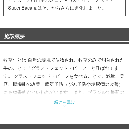
Super Bacanaはそこからさらに進化しました。
施設概要
牧草牛とは 自然の環境で放牧され、牧草のみで飼育された
牛のことで「グラス・フェッド・ビーフ」と呼ばれてま
す。 グラス・フェッド・ビーフを食べることで、減量、美
容、脳機能の改善、病気予防（がん予防や糖尿病の改善）
にも効果的だといわれています。 また、ブラジルで最新の
人気カクテルも初上陸。 Super Bacanaでは、進化した
続きを読む
Estilo Bacana（バッカーナ スタイル）のシュラスコをお楽
しみいただけます。