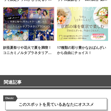
ンス！
町PARCO・楽天地"を巡る！
妖怪夏祭りや花火で夏を満喫！
17種類の彩り豊かなおばんざい
コニカミノルタプラネタリア
から自由にチョイス！
TOKYO
関連記事
Check!
このスポットを見ている
あなたにオススメ