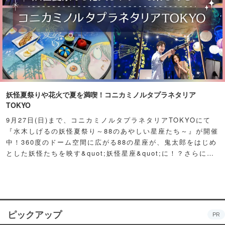
妖怪夏祭りや花火で夏を満喫！コニカミノルタプラネタリア
TOKYO
9月27日(日)まで、コニカミノルタプラネタリアTOKYOにて
『水木しげるの妖怪夏祭り～88のあやしい星座たち～』が開催
中！360度のドーム空間に広がる88の星座が、鬼太郎をはじめ
とした妖怪たちを映す&quot;妖怪星座&quot;に！？さらに例
年人気の夏祭り屋台も妖怪仕様で登場！怪しくもどこか愛らし
い妖怪たちが潜む不思議な空間に、ぜひ訪れてみて！
ピックアップ
PR