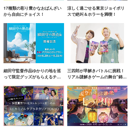
17種類の彩り豊かなおばんざい
涼しく過ごせる東京ジョイポリ
から自由にチョイス！
スで絶叫＆ホラーを満喫！
細田守監督作品ゆかりの地を巡
三四郎が早解きバトルに挑戦！
って限定グッズがもらえるチャ
リアル謎解きゲームの舞台"錦糸
ンス！
町PARCO・楽天地"を巡る！