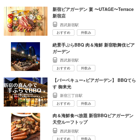
新宿ビアガーデン 宴 〜UTAGE〜Terrace
新宿店
西武新宿駅
おすすめ
外飲み
絶景手ぶらBBQ 肉＆海鮮 新宿歌舞伎ビア
ガーデン
西武新宿駅
おすすめ
外飲み
【バーベキュー×ビアガーデン】 BBQてら
す 御来光
新宿三丁目駅
おすすめ
外飲み
肉＆海鮮食べ放題 新宿BBQビアガーデン
天空ルーフトップ
西武新宿駅
おすすめ
外飲み