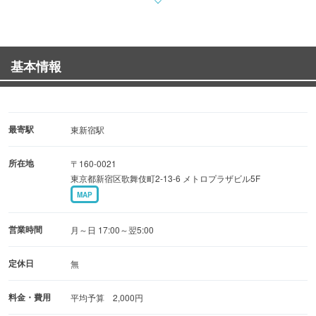
にも対応！
各種宴会・合コンや同窓会から設備と貸切で叶うウェディ
ング2次会まで様々なシーンに最適♪
基本情報
シェフが素材味を生かし、丁寧かつ個性豊かに造り上げる
イタリアンフュージョン料理と
50種を超える圧巻の美酒で極上な夜を演出♪
最寄駅
東新宿駅
◆お店貸切プラン
所在地
〒160-0021
【120名様まで】飲み放題付2,000円（税込）～
東京都新宿区歌舞伎町2-13-6 メトロプラザビル5F
【幹事様限定クーポン】
MAP
30名様以上のご予約で1名様無料！
営業時間
月～日 17:00～翌5:00
◆『したい』の全てがデキル設備
大型モニター・カラオケ・マイク・照明・音響など使い放
定休日
無
題！
料金・費用
平均予算 2,000円