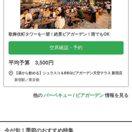
歌舞伎町タワーを一望！絶景ビアガーデン！雨でもOK
空席確認・予約
平均予算 3,500円
【昼から飲める】シュラスコ＆BBQビアガーデン天空テラス 新宿店
新宿駅／東京都
他の
バーベキュー
/
ビアガーデン
情報を見る
今が旬！季節のおすすめ特集