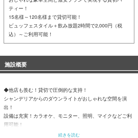
ティー！
15名様～120名様まで貸切可能！
ビュッフェスタイル＋飲み放題2時間で2,000円（税
込）～ご利用可能！
施設概要
◆他店も羨む！貸切で圧倒的な支持！
シャンデリアからのダウンライトがおしゃれな空間を演
出！
設備は充実！カラオケ、モニター、照明、マイクなどご利
用可能！
VIP個室も完備しており、少人数の誕生日、女子会、宴会
続きを読む