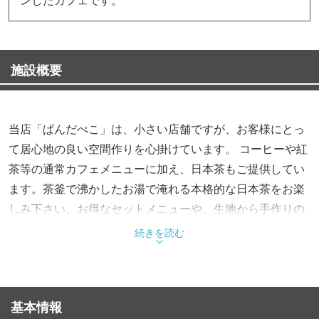
施設概要
当店「ぱんだぺこ」は、小さい店舗ですが、お客様にとっ
て居心地の良い空間作りを心掛けています。 コーヒーや紅
茶等の通常カフェメニューに加え、日本茶もご提供してい
ます。茶釜で沸かしたお湯で淹れる本格的な日本茶をお楽
しみ下さい。お得なセットメニューや、生地から手作りの
キッシュ、シンプルホットサンド等のお食事メニューもご
続きを読む
用意しております。皆様のご来店、心よりお待ちしており
ます。
基本情報