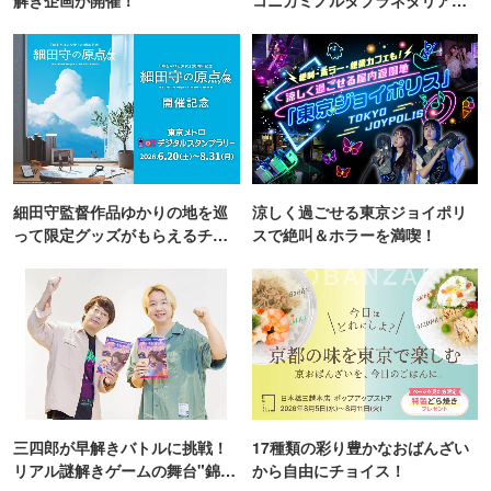
TOKYO
細田守監督作品ゆかりの地を巡
涼しく過ごせる東京ジョイポリ
って限定グッズがもらえるチャ
スで絶叫＆ホラーを満喫！
ンス！
三四郎が早解きバトルに挑戦！
17種類の彩り豊かなおばんざい
リアル謎解きゲームの舞台"錦糸
から自由にチョイス！