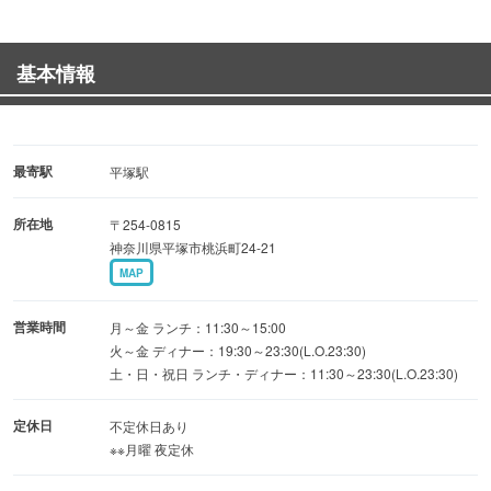
〈プレミアム＋ゆず酢もずく〉
〈プレミアム＋スペシャル（味玉、のり、チャーシュ
基本情報
ー）〉が人気トッピング！
【空間】
お1人様も気兼ねなくどうぞ！カウンター席
最寄駅
平塚駅
ワイワイラーメンをすすりながら宴会出来るテーブル席
所在地
〒254-0815
神奈川県平塚市桃浜町24-21
【クーポン】
MAP
5名以上グループ全員が麺類ご注文でボトルワイン1本サー
ビス等
営業時間
月～金 ランチ：11:30～15:00
火～金 ディナー：19:30～23:30(L.O.23:30)
土・日・祝日 ランチ・ディナー：11:30～23:30(L.O.23:30)
【宴会】
10名様～ 4,000円～ 2時間飲み放題 ＋1,000円で3時間
定休日
不定休日あり
に
※※月曜 夜定休
各々ビールは別途1本200円