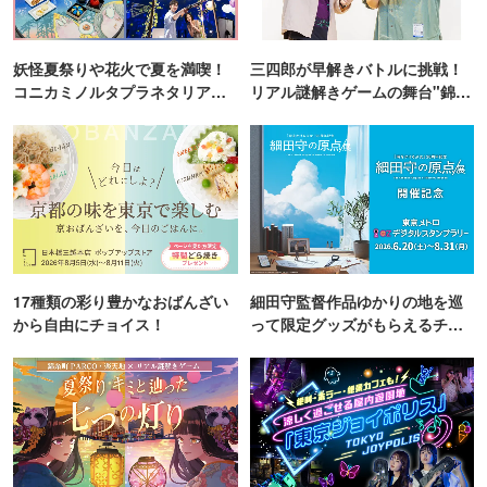
妖怪夏祭りや花火で夏を満喫！
三四郎が早解きバトルに挑戦！
コニカミノルタプラネタリア
リアル謎解きゲームの舞台"錦糸
TOKYO
町PARCO・楽天地"を巡る！
17種類の彩り豊かなおばんざい
細田守監督作品ゆかりの地を巡
から自由にチョイス！
って限定グッズがもらえるチャ
ンス！