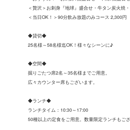
＜贅沢＞お刺身『地球』盛合せ・牛タン炭火焼・麻婆
＜当日OK！＞90分飲み放題のみコース 2,300円
◆貸切◆
25名様～58名様迄OK！様々なシーンに♪
◆空間◆
掘りごたつ席2名～35名様までご用意。
広々カウンター席もございます。
◆ランチ◆
ランチタイム：10:30～17:00
50種以上の定食をご用意。数量限定ランチもご