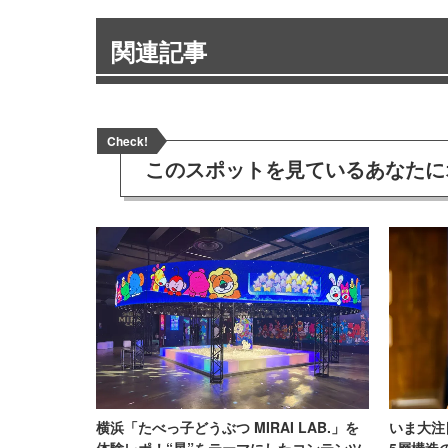
関連記事
Check!
このスポットを見ている
あなたに
横浜「たべっ子どうぶつ MIRAI LAB.」を
いま大注