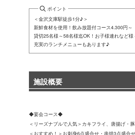
ポイント
＜金沢文庫駅徒歩1分♪＞
新鮮食材を使用！飲み放題付コース4.300円～
貸切25名様～58名様迄OK！お子様連れなど
充実のランチメニューもあります♪
施設概要
◆宴会コース◆
＜リーズナブルで人気＞カキフライ、唐揚げ・豚しゃ
＜おすすめ！＞お刺身6点盛合せ・串焼3点盛合せな