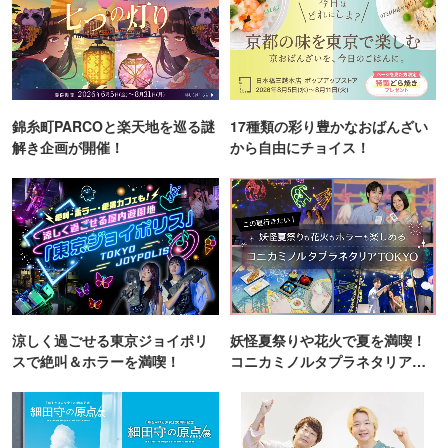
錦糸町PARCOと楽天地を巡る謎
17種類の彩り豊かなおばんざい
解き企画が開催！
から自由にチョイス！
涼しく過ごせる東京ジョイポリ
妖怪夏祭りや花火で夏を満喫！
スで絶叫＆ホラーを満喫！
コニカミノルタプラネタリア
TOKYO