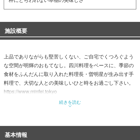
施設概要
上品でありながらも堅苦しくない、ご自宅でくつろぐよう
な空間が明輝のおもてなし。四川料理をベースに、季節の
食材をふんだんに取り入れた料理長・曽明星が生み出す手
料理で、大切な人との美味しいひと時をお過ごし下さい。
https://www.minfei.tokyo
続きを読む
【新型コロナウイルス感染症の対策に関して】
・ご入店の際は入り口にて、手の消毒をお願いいたします
・飛沫感染防止の為、各テーブルにアクリル板を設置して
基本情報
おります