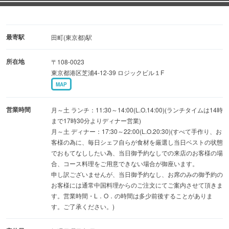
最寄駅
田町(東京都)駅
所在地
〒108-0023
東京都港区芝浦4-12-39 ロジックビル１F
MAP
営業時間
月～土 ランチ：11:30～14:00(L.O.14:00)(ランチタイムは14時
まで17時30分よりディナー営業)
月～土 ディナー：17:30～22:00(L.O.20:30)(すべて手作り、お
客様の為に、毎日シェフ自らが食材を厳選し当日ベストの状態
でおもてなししたい為、当日御予約なしでの来店のお客様の場
合、コース料理をご用意できない場合が御座います。
申し訳ございませんが、当日御予約なし、お席のみの御予約の
お客様には通常中国料理からのご注文にてご案内させて頂きま
す。営業時間・L．O．の時間は多少前後することがありま
す。ご了承ください。)