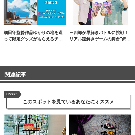
細田守監督作品ゆかりの地を巡
三四郎が早解きバトルに挑戦！
って限定グッズがもらえるチャ
リアル謎解きゲームの舞台"錦糸
ンス！
町PARCO・楽天地"を巡る！
関連記事
Check!
このスポットを見ている
あなたにオススメ