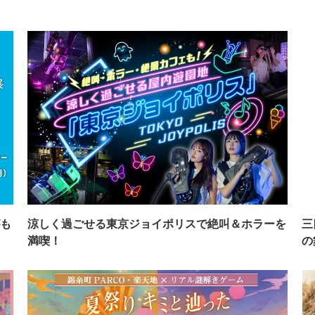
も
涼しく過ごせる東京ジョイポリスで絶叫＆ホラーを
三
満喫！
の