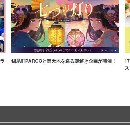
ラ
錦糸町PARCOと楽天地を巡る謎解き企画が開催！
1
ス