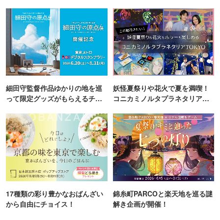
町PARCO・楽天地"を巡る！
細田守監督作品ゆかりの地を巡
妖怪夏祭りや花火で夏を満喫！
って限定グッズがもらえるチャ
コニカミノルタプラネタリア
ンス！
TOKYO
17種類の彩り豊かなおばんざい
錦糸町PARCOと楽天地を巡る謎
から自由にチョイス！
解き企画が開催！