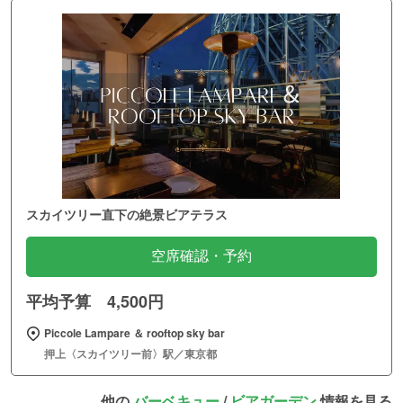
スカイツリー直下の絶景ビアテラス
空席確認・予約
平均予算 4,500円
Piccole Lampare ＆ rooftop sky bar
押上〈スカイツリー前〉駅／東京都
他の
バーベキュー
/
ビアガーデン
情報を見る