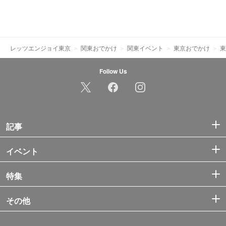
レッツエンジョイ東京
関東おでかけ
関東イベント
東京おでかけ
東
Follow Us
記事
イベント
特集
その他