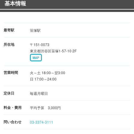
基本情報
本日のアヒージョ
バゲット
鶏もも肉のコンフィ
本日のパスタ
最寄駅
笹塚駅
所在地
〒151-0073
全10品 飲み放題2時間
東京都渋谷区笹塚1-57-10 2F
MAP
営業時間
火～土 18:00～翌3:00
日 17:00～24:00
定休日
毎週月曜日
料金・費用
平均予算 3,000円
問い合わせ
03-3374-3111