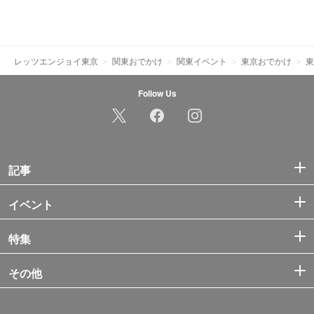
レッツエンジョイ東京
関東おでかけ
関東イベント
東京おでかけ
東
Follow Us
記事
イベント
特集
その他