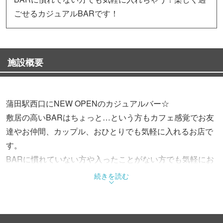
ごせるカジュアルBARです！
施設概要
蒲田駅西口にNEW OPENのカジュアルバー☆
敷居の高いBARはちょっと…という方もカフェ感覚でお友
達やお仲間、カップル、おひとりでも気軽に入れるお店で
す。
BARに慣れていない方や入ったことがない方でも気軽にお
酒や雰囲気を楽しんでいただくために、照明や内装にこだ
続きを読む
わり、BAR初心者でも入りやすい店内で、明るいスタッフ
がお待ちしております。
是非お立ち寄り下さい！