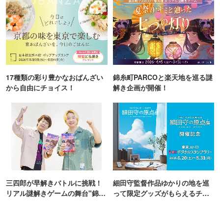
17種類の彩り豊かなおばんざい
錦糸町PARCOと楽天地を巡る謎
から自由にチョイス！
解き企画が開催！
三四郎が早解きバトルに挑戦！
細田守監督作品ゆかりの地を巡
リアル謎解きゲームの舞台"錦糸
って限定グッズがもらえるチャ
町PARCO・楽天地"を巡る！
ンス！